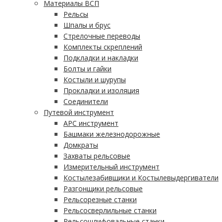
Материалы ВСП
Рельсы
Шпалы и брус
Стрелочные переводы
Комплекты скреплений
Подкладки и накладки
Болты и гайки
Костыли и шурупы
Прокладки и изоляция
Соединители
Путевой инструмент
АРС инструмент
Башмаки железнодорожные
Домкраты
Захваты рельсовые
Измерительный инструмент
Костылезабивщики и Костылевыдергиватели
Разгонщики рельсовые
Рельсорезные станки
Рельсосверлильные станки
Рельсошлифовальные станки