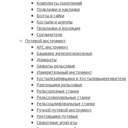
Комплекты скреплений
Подкладки и накладки
Болты и гайки
Костыли и шурупы
Прокладки и изоляция
Соединители
Путевой инструмент
АРС инструмент
Башмаки железнодорожные
Домкраты
Захваты рельсовые
Измерительный инструмент
Костылезабивщики и Костылевыдергиватели
Разгонщики рельсовые
Рельсорезные станки
Рельсосверлильные станки
Рельсошлифовальные станки
Ручной путевой инструмент
Рихтовщики путевые
Сварочные агрегаты