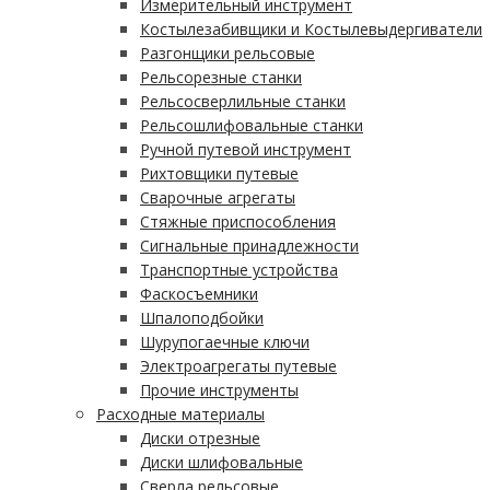
Измерительный инструмент
Костылезабивщики и Костылевыдергиватели
Разгонщики рельсовые
Рельсорезные станки
Рельсосверлильные станки
Рельсошлифовальные станки
Ручной путевой инструмент
Рихтовщики путевые
Сварочные агрегаты
Стяжные приспособления
Сигнальные принадлежности
Транспортные устройства
Фаскосъемники
Шпалоподбойки
Шурупогаечные ключи
Электроагрегаты путевые
Прочие инструменты
Расходные материалы
Диски отрезные
Диски шлифовальные
Сверла рельсовые