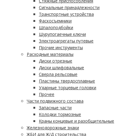
Стяжные приспособления
Сигнальные принадлежности
Транспортные устройства
Фаскосъемники
Шпалоподбойки
Шурупогаечные ключи
Электроагрегаты путевые
Прочие инструменты
Расходные материалы
Диски отрезные
Диски шлифовальные
Сверла рельсовые
Пластины твердосплавные
Ударные торцевые головки
Прочее
Части подвижного состава
Запасные части
Колодки тормозные
Краны концевые и разобщительные
Железнодорожные знаки
ЖБИ для Ж/Д строительства