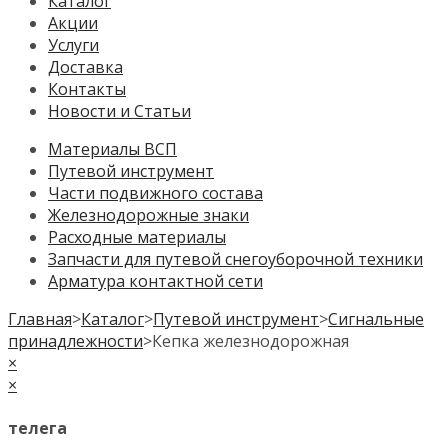
Каталог
Акции
Услуги
Доставка
Контакты
Новости и Статьи
Материалы ВСП
Путевой инструмент
Части подвижного состава
Железнодорожные знаки
Расходные материалы
Запчасти для путевой снегоуборочной техники
Арматура контактной сети
Главная
>
Каталог
>
Путевой инструмент
>
Сигнальные
принадлежности
>
Кепка железнодорожная
×
×
телега