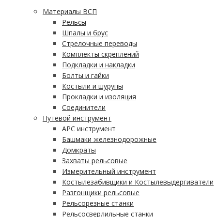
Материалы ВСП
Рельсы
Шпалы и брус
Стрелочные переводы
Комплекты скреплений
Подкладки и накладки
Болты и гайки
Костыли и шурупы
Прокладки и изоляция
Соединители
Путевой инструмент
АРС инструмент
Башмаки железнодорожные
Домкраты
Захваты рельсовые
Измерительный инструмент
Костылезабивщики и Костылевыдергиватели
Разгонщики рельсовые
Рельсорезные станки
Рельсосверлильные станки