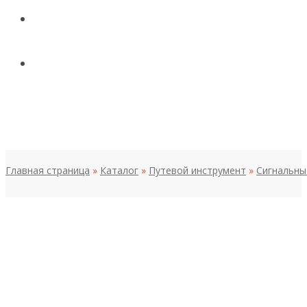
КОНТАКТЫ
НОВОСТИ И СТАТЬИ
МЕНЮ
Главная страница
»
Каталог
»
Путевой инструмент
»
Сигнальны