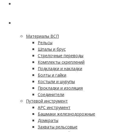
ГЛАВНАЯ
КАТАЛОГ
Материалы ВСП
Рельсы
Шпалы и брус
Стрелочные переводы
Комплекты скреплений
Подкладки и накладки
Болты и гайки
Костыли и шурупы
Прокладки и изоляция
Соединители
Путевой инструмент
АРС инструмент
Башмаки железнодорожные
Домкраты
Захваты рельсовые