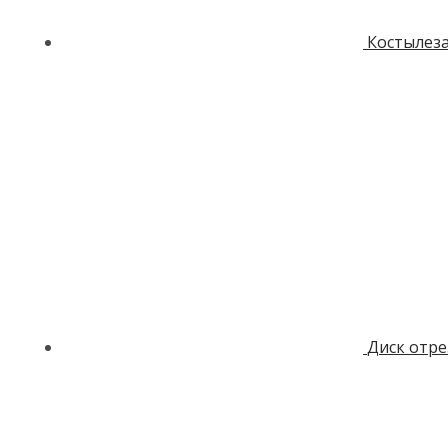
Костылез
Диск отре