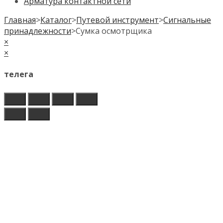
Арматура контактной сети
Главная
>
Каталог
>
Путевой инструмент
>
Сигнальные
принадлежности
>
Сумка осмотрщика
×
×
телега