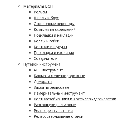
Материалы ВСП
Рельсы
Шпалы и брус
Стрелочные переводы
Комплекты скреплений
Подкладки и накладки
Болты и гайки
Костыли и шурупы
Прокладки и изоляция
Соединители
Путевой инструмент
АРС инструмент
Башмаки железнодорожные
Домкраты
Захваты рельсовые
Измерительный инструмент
Костылезабивщики и Костылевыдергиватели
Разгонщики рельсовые
Рельсорезные станки
Рельсосверлильные станки