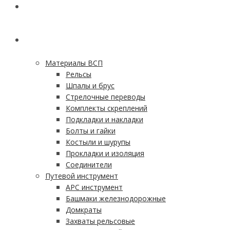
ГЛАВНАЯ
КАТАЛОГ
Материалы ВСП
Рельсы
Шпалы и брус
Стрелочные переводы
Комплекты скреплений
Подкладки и накладки
Болты и гайки
Костыли и шурупы
Прокладки и изоляция
Соединители
Путевой инструмент
АРС инструмент
Башмаки железнодорожные
Домкраты
Захваты рельсовые