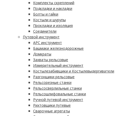
Комплекты скреплений
Подкладки и накладки
Болты и гайки
Костыли и шурупы
Прокладки и изоляция
Соединители
Путевой инструмент
АРС инструмент
Башмаки железнодорожные
Домкраты
Захваты рельсовые
Измерительный инструмент
Костылезабивщики и Костылевыдергиватели
Разгонщики рельсовые
Рельсорезные станки
Рельсосверлильные станки
Рельсошлифовальные станки
Ручной путевой инструмент
Рихтовщики путевые
Сварочные агрегаты