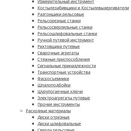
Измерительный инструмент
Костылезабивщики и Костылевыдергиватели
Разгонщики рельсовые
Рельсорезные станки
Рельсосверлильные станки
Рельсошлифовальные станки
Ручной путевой инструмент
Рихтовщики путевые
Сварочные агрегаты
Стяжные приспособления
Сигнальные принадлежности
Транспортные устройства
Фаскосъемники
Шпалоподбойки
Шурупогаечные ключи
Электроагрегаты путевые
Прочие инструменты
Расходные материалы
Диски отрезные
Диски шлифовальные
Сверла рельсовые