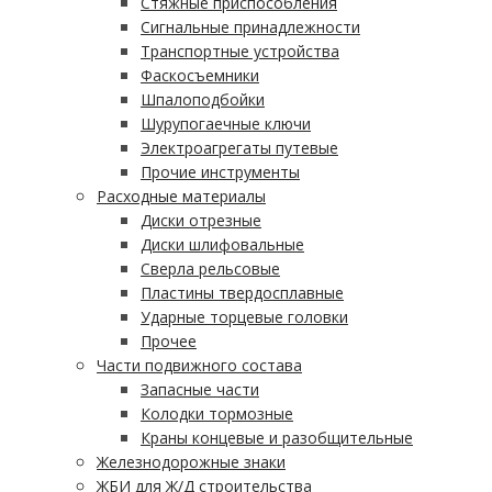
Стяжные приспособления
Сигнальные принадлежности
Транспортные устройства
Фаскосъемники
Шпалоподбойки
Шурупогаечные ключи
Электроагрегаты путевые
Прочие инструменты
Расходные материалы
Диски отрезные
Диски шлифовальные
Сверла рельсовые
Пластины твердосплавные
Ударные торцевые головки
Прочее
Части подвижного состава
Запасные части
Колодки тормозные
Краны концевые и разобщительные
Железнодорожные знаки
ЖБИ для Ж/Д строительства