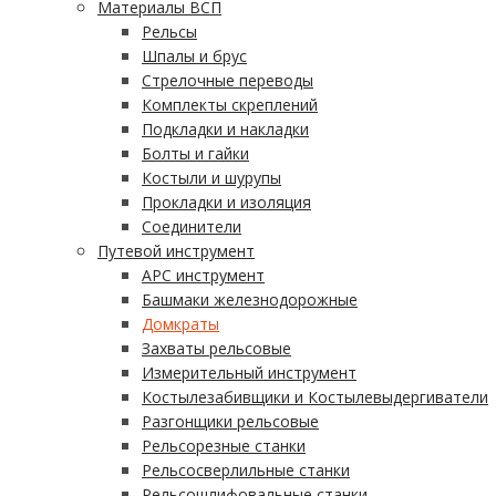
Материалы ВСП
Рельсы
Шпалы и брус
Стрелочные переводы
Комплекты скреплений
Подкладки и накладки
Болты и гайки
Костыли и шурупы
Прокладки и изоляция
Соединители
Путевой инструмент
АРС инструмент
Башмаки железнодорожные
Домкраты
Захваты рельсовые
Измерительный инструмент
Костылезабивщики и Костылевыдергиватели
Разгонщики рельсовые
Рельсорезные станки
Рельсосверлильные станки
Рельсошлифовальные станки