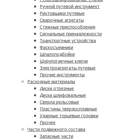
Ручной путевой инструмент
Рихтовщики путевые
Сварочные агрегаты
Стяжные приспособления
Сигнальные принадлежности
Транспортные устройства
Фаскосъемники
Шпалоподбойки
Шурупогаечные ключи
Электроагрегаты путевые
Прочие инструменты
Расходные материалы
Диски отрезные
Диски шлифовальные
Сверла рельсовые
Пластины твердосплавные
Ударные торцевые головки
Прочее
Части подвижного состава
Запасные части