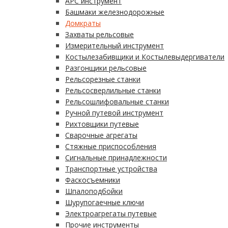
АРС инструмент
Башмаки железнодорожные
Домкраты
Захваты рельсовые
Измерительный инструмент
Костылезабивщики и Костылевыдергиватели
Разгонщики рельсовые
Рельсорезные станки
Рельсосверлильные станки
Рельсошлифовальные станки
Ручной путевой инструмент
Рихтовщики путевые
Сварочные агрегаты
Стяжные приспособления
Сигнальные принадлежности
Транспортные устройства
Фаскосъемники
Шпалоподбойки
Шурупогаечные ключи
Электроагрегаты путевые
Прочие инструменты