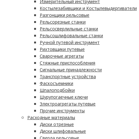
Измерительный инструмент
Костылезабивщики и Костылевыдергиватели
Разгонщики рельсовые
Рельсорезные станки
Рельсосверлильные станки
Рельсошлифовальные станки
Ручной путевой инструмент
Рихтовщики путевые
Сварочные агрегаты
Стяжные приспособления
Сигнальные принадлежности
Транспортные устройства
Фаскосъемники
Шпалоподбойки
Шурупогаечные ключи
Электроагрегаты путевые
Прочие инструменты
Расходные материалы
Диски отрезные
Диски шлифовальные
Сверла рельсовые