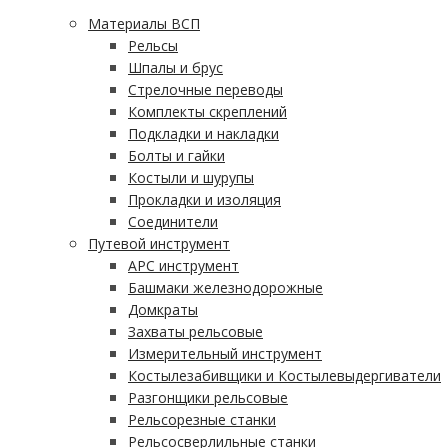
Материалы ВСП
Рельсы
Шпалы и брус
Стрелочные переводы
Комплекты скреплений
Подкладки и накладки
Болты и гайки
Костыли и шурупы
Прокладки и изоляция
Соединители
Путевой инструмент
АРС инструмент
Башмаки железнодорожные
Домкраты
Захваты рельсовые
Измерительный инструмент
Костылезабивщики и Костылевыдергиватели
Разгонщики рельсовые
Рельсорезные станки
Рельсосверлильные станки