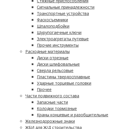
Стяжные приспособления
Сигнальные принадлежности
Транспортные устройства
Фаскосъемники
Шпалоподбойки
Шурупогаечные ключи
Электроагрегаты путевые
Прочие инструменты
Расходные материалы
Диски отрезные
Диски шлифовальные
Сверла рельсовые
Пластины твердосплавные
Ударные торцевые головки
Прочее
Части подвижного состава
Запасные части
Колодки тормозные
Краны концевые и разобщительные
Железнодорожные знаки
ЖБИ для Ж/Д строительства