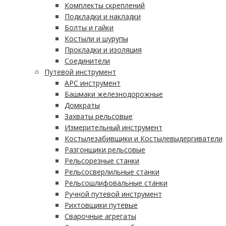
Комплекты скреплений
Подкладки и накладки
Болты и гайки
Костыли и шурупы
Прокладки и изоляция
Соединители
Путевой инструмент
АРС инструмент
Башмаки железнодорожные
Домкраты
Захваты рельсовые
Измерительный инструмент
Костылезабивщики и Костылевыдергиватели
Разгонщики рельсовые
Рельсорезные станки
Рельсосверлильные станки
Рельсошлифовальные станки
Ручной путевой инструмент
Рихтовщики путевые
Сварочные агрегаты