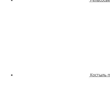
Рельсосв
Костыль п