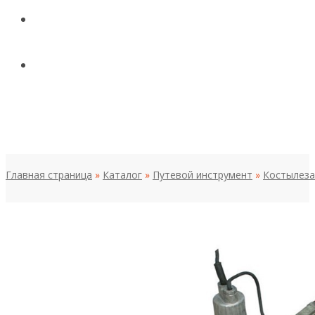
КОНТАКТЫ
НОВОСТИ И СТАТЬИ
МЕНЮ
Главная страница
»
Каталог
»
Путевой инструмент
»
Костылеза