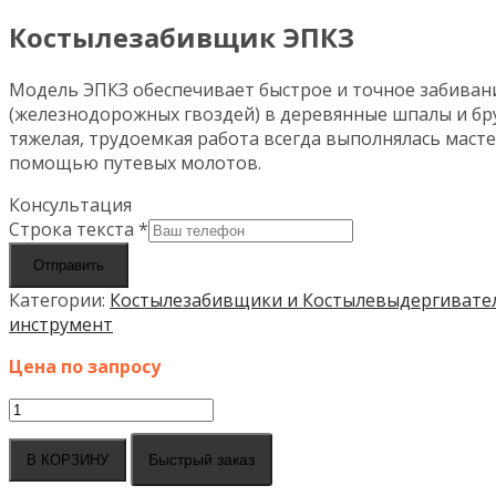
Костылезабивщик ЭПКЗ
Модель ЭПКЗ обеспечивает быстрое и точное забиван
(железнодорожных гвоздей) в деревянные шпалы и бру
тяжелая, трудоемкая работа всегда выполнялась маст
помощью путевых молотов.
Консультация
Строка текста
*
Отправить
Категории:
Костылезабивщики и Костылевыдергивате
инструмент
Цена по запросу
Количество
товара
Костылезабивщик
Быстрый заказ
В КОРЗИНУ
ЭПКЗ