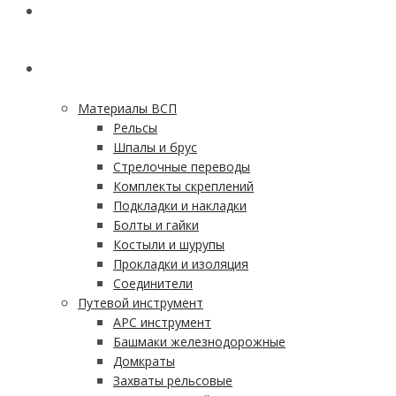
ГЛАВНАЯ
КАТАЛОГ
Материалы ВСП
Рельсы
Шпалы и брус
Стрелочные переводы
Комплекты скреплений
Подкладки и накладки
Болты и гайки
Костыли и шурупы
Прокладки и изоляция
Соединители
Путевой инструмент
АРС инструмент
Башмаки железнодорожные
Домкраты
Захваты рельсовые