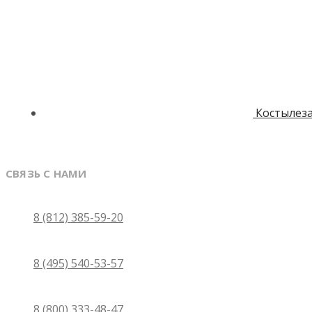
Костылез
СВЯЗЬ С НАМИ
Санкт-Петербург
8 (812) 385-59-20
Москва
8 (495) 540-53-57
Бесплатно по России
8 (800) 333-48-47