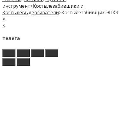
инструмент
>
Костылезабивщики и
Костылевыдергиватели
>
Костылезабивщик ЭПКЗ
×
×
телега