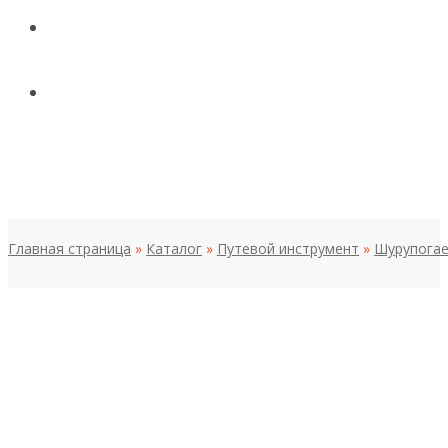
КОНТАКТЫ
НОВОСТИ И СТАТЬИ
МЕНЮ
Главная страница
»
Каталог
»
Путевой инструмент
»
Шурупогае