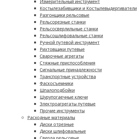
Измерительный инструмент
Костылезабивщики и Костылевыдергиватели
Разгонщики рельсовые
Рельсорезные станки
Рельсосверлильные станки
Рельсошлифовальные станки
Ручной путевой инструмент
Рихтовщики путевые
Сварочные агрегаты
Стяжные приспособления
Сигнальные принадлежности
Транспортные устройства
Фаскосъемники
Шпалоподбойки
Шурупогаечные ключи
Электроагрегаты путевые
Прочие инструменты
Расходные материалы
Диски отрезные
Диски шлифовальные
Сверла рельсовые