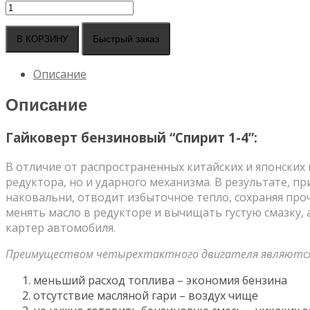
Количество
товара
Гайковерт
Быстрый заказ
В КОРЗИНУ
бензиновый
"Спирит
Описание
1-
4"
Описание
Гайковерт бензиновый “Спирит 1-4”:
В отличие от распространенных китайских и японских
редуктора, но и ударного механизма. В результате, 
наковальни, отводит избыточное тепло, сохраняя про
менять масло в редукторе и вычищать густую смазку, 
картер автомобиля.
Преимуществом четырехтактного двигателя являются
меньший расход топлива – экономия бензина
отсутствие масляной гари – воздух чище