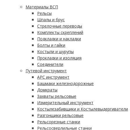
Материалы ВСП
Рельсы
Шпалы и брус
Стрелочные переводы
Комплекты скреплений
Подкладки и накладки
Болты и гайки
Костыли и шурупы
Прокладки и изоляция
Соединители
Путевой инструмент
АРС инструмент
Башмаки железнодорожные
Домкраты
Захваты рельсовые
Измерительный инструмент
Костылезабивщики и Костылевыдергиватели
Разгонщики рельсовые
Рельсорезные станки
Рельсосверлильные станки