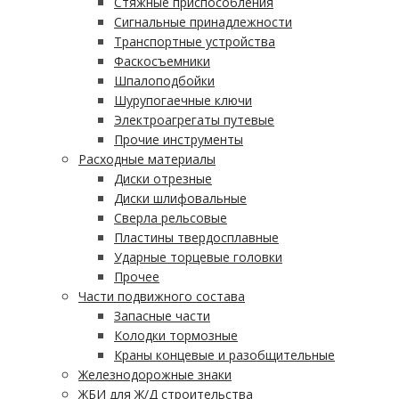
Стяжные приспособления
Сигнальные принадлежности
Транспортные устройства
Фаскосъемники
Шпалоподбойки
Шурупогаечные ключи
Электроагрегаты путевые
Прочие инструменты
Расходные материалы
Диски отрезные
Диски шлифовальные
Сверла рельсовые
Пластины твердосплавные
Ударные торцевые головки
Прочее
Части подвижного состава
Запасные части
Колодки тормозные
Краны концевые и разобщительные
Железнодорожные знаки
ЖБИ для Ж/Д строительства