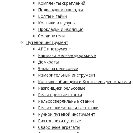
Комплекты скреплений
Подкладки и накладки
Болты и гайки
Костыли и шурупы
Прокладки и изоляция
Соединители
Путевой инструмент
АРС инструмент
Башмаки железнодорожные
Домкраты
Захваты рельсовые
Измерительный инструмент
Костылезабивщики и Костылевыдергиватели
Разгонщики рельсовые
Рельсорезные станки
Рельсосверлильные станки
Рельсошлифовальные станки
Ручной путевой инструмент
Рихтовщики путевые
Сварочные агрегаты