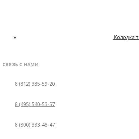
Колодка 
СВЯЗЬ С НАМИ
Санкт-Петербург
8 (812) 385-59-20
Москва
8 (495) 540-53-57
Бесплатно по России
8 (800) 333-48-47
Email