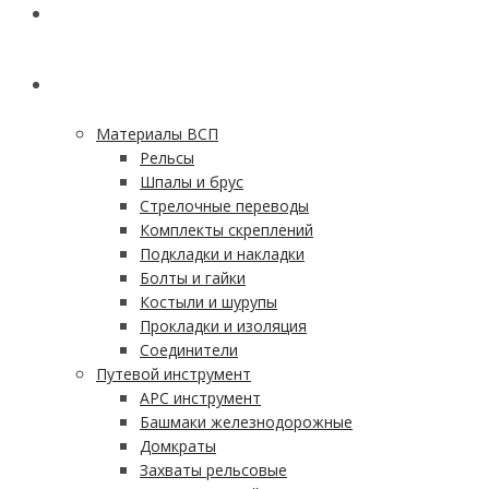
ГЛАВНАЯ
КАТАЛОГ
Материалы ВСП
Рельсы
Шпалы и брус
Стрелочные переводы
Комплекты скреплений
Подкладки и накладки
Болты и гайки
Костыли и шурупы
Прокладки и изоляция
Соединители
Путевой инструмент
АРС инструмент
Башмаки железнодорожные
Домкраты
Захваты рельсовые