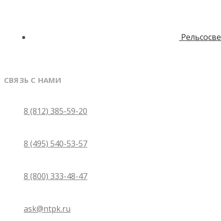
Рельсосв
СВЯЗЬ С НАМИ
Санкт-Петербург
8 (812) 385-59-20
Москва
8 (495) 540-53-57
Бесплатно по России
8 (800) 333-48-47
Email
ask@ntpk.ru