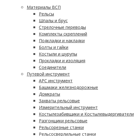
Материалы ВСП
Рельсы
Шпалы и брус
Стрелочные переводы
Комплекты скреплений
Подкладки и накладки
Болты и гайки
Костыли и шурупы
Прокладки и изоляция
Соединители
Путевой инструмент
АРС инструмент
Башмаки железнодорожные
Домкраты
Захваты рельсовые
Измерительный инструмент
Костылезабивщики и Костылевыдергиватели
Разгонщики рельсовые
Рельсорезные станки
Рельсосверлильные станки