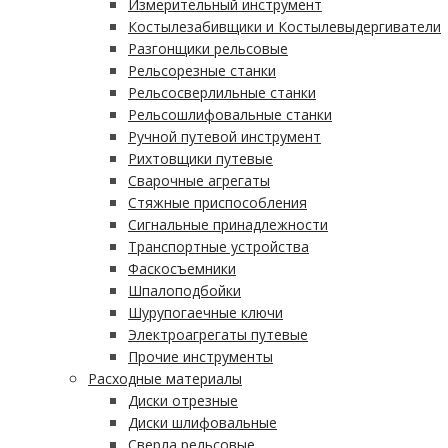
Измерительный инструмент
Костылезабивщики и Костылевыдергиватели
Разгонщики рельсовые
Рельсорезные станки
Рельсосверлильные станки
Рельсошлифовальные станки
Ручной путевой инструмент
Рихтовщики путевые
Сварочные агрегаты
Стяжные приспособления
Сигнальные принадлежности
Транспортные устройства
Фаскосъемники
Шпалоподбойки
Шурупогаечные ключи
Электроагрегаты путевые
Прочие инструменты
Расходные материалы
Диски отрезные
Диски шлифовальные
Сверла рельсовые