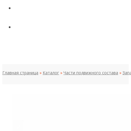
КОНТАКТЫ
НОВОСТИ И СТАТЬИ
МЕНЮ
Главная страница
»
Каталог
»
Части подвижного состава
»
Зап