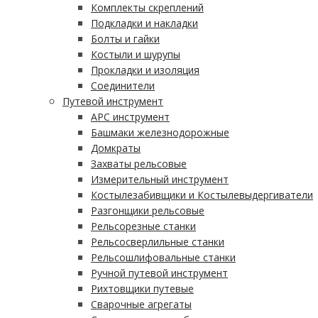
Комплекты скреплений
Подкладки и накладки
Болты и гайки
Костыли и шурупы
Прокладки и изоляция
Соединители
Путевой инструмент
АРС инструмент
Башмаки железнодорожные
Домкраты
Захваты рельсовые
Измерительный инструмент
Костылезабивщики и Костылевыдергиватели
Разгонщики рельсовые
Рельсорезные станки
Рельсосверлильные станки
Рельсошлифовальные станки
Ручной путевой инструмент
Рихтовщики путевые
Сварочные агрегаты