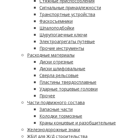
Стяжные приспособления
Сигнальные принадлежности
Транспортные устройства
Фаскосъемники
Шпалоподбойки
Шурупогаечные ключи
Электроагрегаты путевые
Прочие инструменты
Расходные материалы
Диски отрезные
Диски шлифовальные
Сверла рельсовые
Пластины твердосплавные
Ударные торцевые головки
Прочее
Части подвижного состава
Запасные части
Колодки тормозные
Краны концевые и разобщительные
Железнодорожные знаки
ЖБИ для Ж/Д строительства