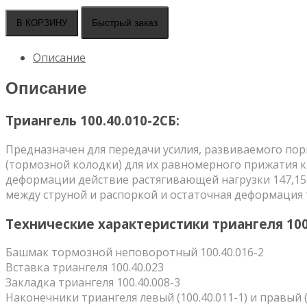
товара
Триангель
Быстрый заказ
В КОРЗИНУ
100.40.010-
2СБ
Описание
Описание
Триангель 100.40.010-2СБ:
Предназначен для передачи усилия, развиваемого п
(тормозной колодки) для их равномерного прижатия к
деформации действие растягивающей нагрузки 147,15 к
между струной и распоркой и остаточная деформация 
Технические характеристики триангеля 100.
Башмак тормозной неповоротный 100.40.016-2
Вставка триангеля 100.40.023
Закладка триангеля 100.40.008-3
Наконечники триангеля левый (100.40.011-1) и правый (