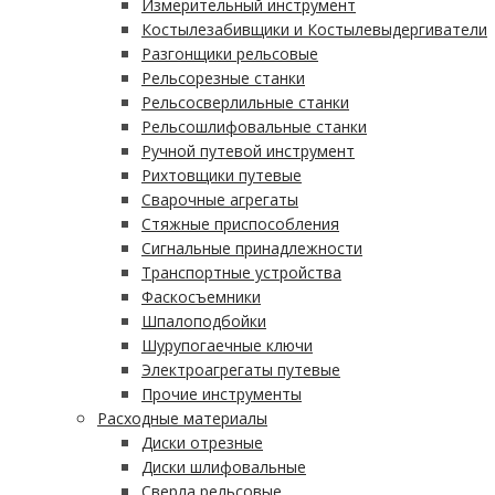
Измерительный инструмент
Костылезабивщики и Костылевыдергиватели
Разгонщики рельсовые
Рельсорезные станки
Рельсосверлильные станки
Рельсошлифовальные станки
Ручной путевой инструмент
Рихтовщики путевые
Сварочные агрегаты
Стяжные приспособления
Сигнальные принадлежности
Транспортные устройства
Фаскосъемники
Шпалоподбойки
Шурупогаечные ключи
Электроагрегаты путевые
Прочие инструменты
Расходные материалы
Диски отрезные
Диски шлифовальные
Сверла рельсовые