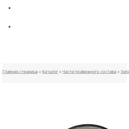
КОНТАКТЫ
НОВОСТИ И СТАТЬИ
МЕНЮ
Главная страница
»
Каталог
»
Части подвижного состава
»
Зап