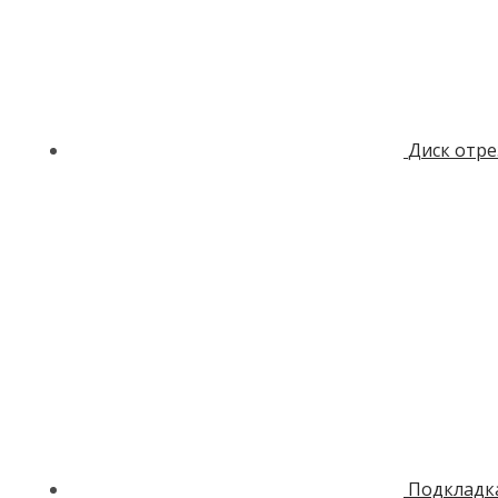
Диск отре
Подкладка