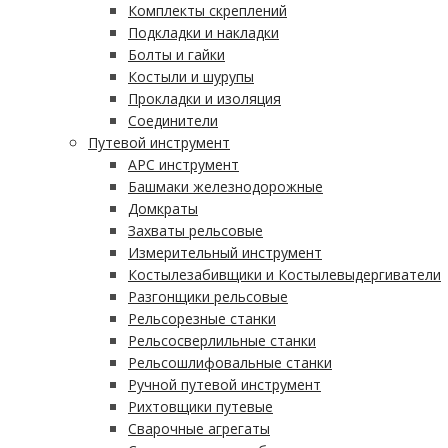
Комплекты скреплений
Подкладки и накладки
Болты и гайки
Костыли и шурупы
Прокладки и изоляция
Соединители
Путевой инструмент
АРС инструмент
Башмаки железнодорожные
Домкраты
Захваты рельсовые
Измерительный инструмент
Костылезабивщики и Костылевыдергиватели
Разгонщики рельсовые
Рельсорезные станки
Рельсосверлильные станки
Рельсошлифовальные станки
Ручной путевой инструмент
Рихтовщики путевые
Сварочные агрегаты