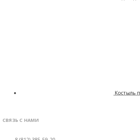
Костыль п
СВЯЗЬ С НАМИ
Санкт-Петербург
8 (812) 385-59-20