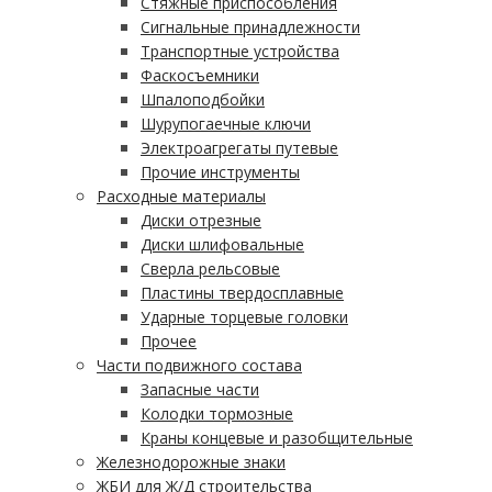
Стяжные приспособления
Сигнальные принадлежности
Транспортные устройства
Фаскосъемники
Шпалоподбойки
Шурупогаечные ключи
Электроагрегаты путевые
Прочие инструменты
Расходные материалы
Диски отрезные
Диски шлифовальные
Сверла рельсовые
Пластины твердосплавные
Ударные торцевые головки
Прочее
Части подвижного состава
Запасные части
Колодки тормозные
Краны концевые и разобщительные
Железнодорожные знаки
ЖБИ для Ж/Д строительства