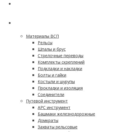
ГЛАВНАЯ
КАТАЛОГ
Материалы ВСП
Рельсы
Шпалы и брус
Стрелочные переводы
Комплекты скреплений
Подкладки и накладки
Болты и гайки
Костыли и шурупы
Прокладки и изоляция
Соединители
Путевой инструмент
АРС инструмент
Башмаки железнодорожные
Домкраты
Захваты рельсовые