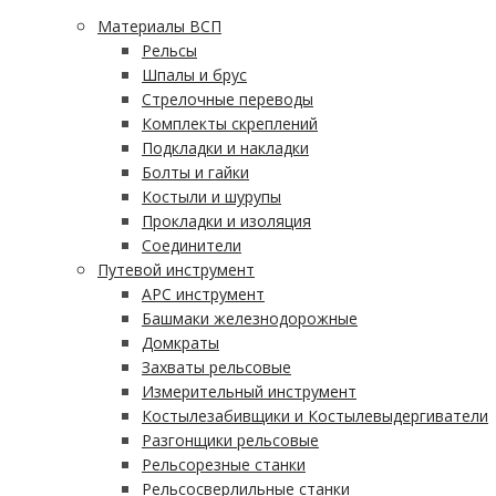
Материалы ВСП
Рельсы
Шпалы и брус
Стрелочные переводы
Комплекты скреплений
Подкладки и накладки
Болты и гайки
Костыли и шурупы
Прокладки и изоляция
Соединители
Путевой инструмент
АРС инструмент
Башмаки железнодорожные
Домкраты
Захваты рельсовые
Измерительный инструмент
Костылезабивщики и Костылевыдергиватели
Разгонщики рельсовые
Рельсорезные станки
Рельсосверлильные станки