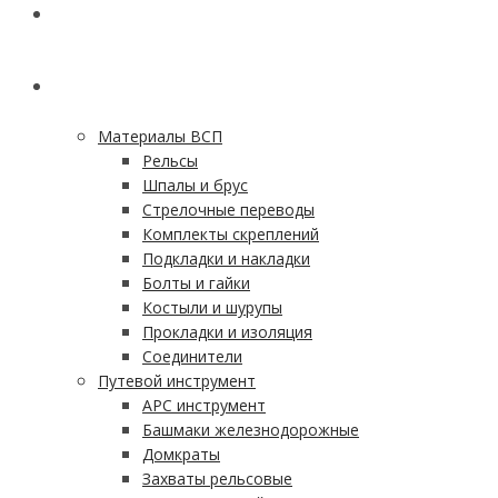
ГЛАВНАЯ
КАТАЛОГ
Материалы ВСП
Рельсы
Шпалы и брус
Стрелочные переводы
Комплекты скреплений
Подкладки и накладки
Болты и гайки
Костыли и шурупы
Прокладки и изоляция
Соединители
Путевой инструмент
АРС инструмент
Башмаки железнодорожные
Домкраты
Захваты рельсовые