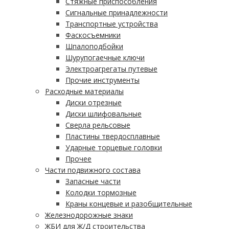
Стяжные приспособления
Сигнальные принадлежности
Транспортные устройства
Фаскосъемники
Шпалоподбойки
Шурупогаечные ключи
Электроагрегаты путевые
Прочие инструменты
Расходные материалы
Диски отрезные
Диски шлифовальные
Сверла рельсовые
Пластины твердосплавные
Ударные торцевые головки
Прочее
Части подвижного состава
Запасные части
Колодки тормозные
Краны концевые и разобщительные
Железнодорожные знаки
ЖБИ для Ж/Д строительства