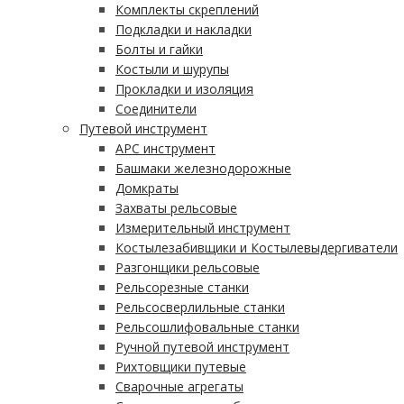
Комплекты скреплений
Подкладки и накладки
Болты и гайки
Костыли и шурупы
Прокладки и изоляция
Соединители
Путевой инструмент
АРС инструмент
Башмаки железнодорожные
Домкраты
Захваты рельсовые
Измерительный инструмент
Костылезабивщики и Костылевыдергиватели
Разгонщики рельсовые
Рельсорезные станки
Рельсосверлильные станки
Рельсошлифовальные станки
Ручной путевой инструмент
Рихтовщики путевые
Сварочные агрегаты