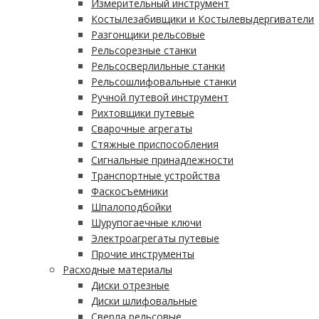
Измерительный инструмент
Костылезабивщики и Костылевыдергиватели
Разгонщики рельсовые
Рельсорезные станки
Рельсосверлильные станки
Рельсошлифовальные станки
Ручной путевой инструмент
Рихтовщики путевые
Сварочные агрегаты
Стяжные приспособления
Сигнальные принадлежности
Транспортные устройства
Фаскосъемники
Шпалоподбойки
Шурупогаечные ключи
Электроагрегаты путевые
Прочие инструменты
Расходные материалы
Диски отрезные
Диски шлифовальные
Сверла рельсовые