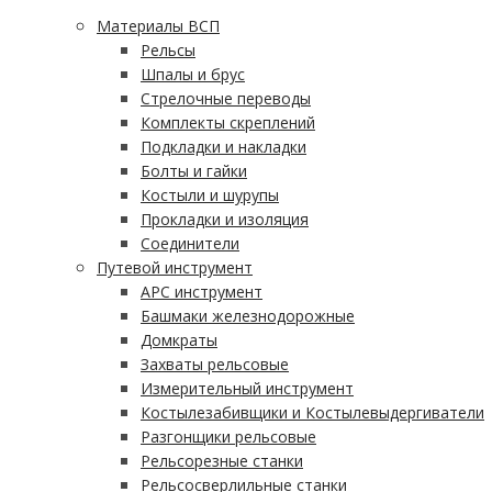
Материалы ВСП
Рельсы
Шпалы и брус
Стрелочные переводы
Комплекты скреплений
Подкладки и накладки
Болты и гайки
Костыли и шурупы
Прокладки и изоляция
Соединители
Путевой инструмент
АРС инструмент
Башмаки железнодорожные
Домкраты
Захваты рельсовые
Измерительный инструмент
Костылезабивщики и Костылевыдергиватели
Разгонщики рельсовые
Рельсорезные станки
Рельсосверлильные станки