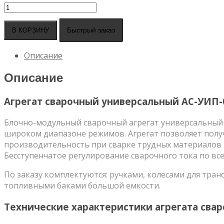
Количество
товара
Агрегат
Быстрый заказ
В КОРЗИНУ
сварочный
универсальный
Описание
АС-
УИП-02Д
Описание
Агрегат сварочный универсальный АС-УИП-
Блочно-модульный сварочный агрегат универсальный А
широком диапазоне режимов. Агрегат позволяет полу
производительность при сварке трудных материалов в
Бесступенчатое регулирование сварочного тока по всем
По заказу комплектуются: ручками, колесами для тр
топливными баками большой емкости.
Технические характеристики агрегата свар