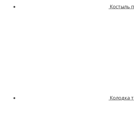
Костыль п
Колодка 