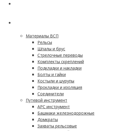
ГЛАВНАЯ
КАТАЛОГ
Материалы ВСП
Рельсы
Шпалы и брус
Стрелочные переводы
Комплекты скреплений
Подкладки и накладки
Болты и гайки
Костыли и шурупы
Прокладки и изоляция
Соединители
Путевой инструмент
АРС инструмент
Башмаки железнодорожные
Домкраты
Захваты рельсовые