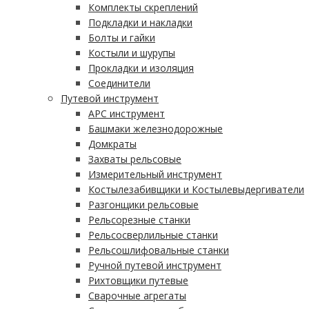
Комплекты скреплений
Подкладки и накладки
Болты и гайки
Костыли и шурупы
Прокладки и изоляция
Соединители
Путевой инструмент
АРС инструмент
Башмаки железнодорожные
Домкраты
Захваты рельсовые
Измерительный инструмент
Костылезабивщики и Костылевыдергиватели
Разгонщики рельсовые
Рельсорезные станки
Рельсосверлильные станки
Рельсошлифовальные станки
Ручной путевой инструмент
Рихтовщики путевые
Сварочные агрегаты