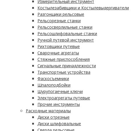
Измерительный инструмент
Костылезабивщики и Костылевыдергиватели
Разгонщики рельсовые
Рельсорезные станки
Рельсосверлильные станки
Рельсошлифовальные станки
Ручной путевой инструмент
Рихтовщики путевые
Сварочные агрегаты
Стяжные приспособления
Сигнальные принадлежности
Транспортные устройства
Фаскосъемники
Шпалоподбойки
Шурупогаечные ключи
Электроагрегаты путевые
Прочие инструменты
Расходные материалы
Диски отрезные
Диски шлифовальные
Сверла рельсовые