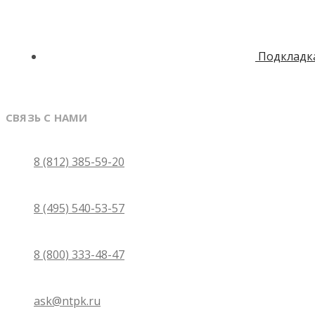
Подкладка
СВЯЗЬ С НАМИ
Санкт-Петербург
8 (812) 385-59-20
Москва
8 (495) 540-53-57
Бесплатно по России
8 (800) 333-48-47
Email
ask@ntpk.ru