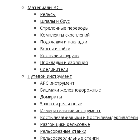
Материалы ВСП
Рельсы
Шпалы и брус
Стрелочные переводы
Комплекты скреплений
Подкладки и накладки
Болты и гайки
Костыли и шурупы
Прокладки и изоляция
Соединители
Путевой инструмент
АРС инструмент
Башмаки железнодорожные
Домкраты
Захваты рельсовые
Измерительный инструмент
Костылезабивщики и Костылевыдергиватели
Разгонщики рельсовые
Рельсорезные станки
Рельсосверлильные станки