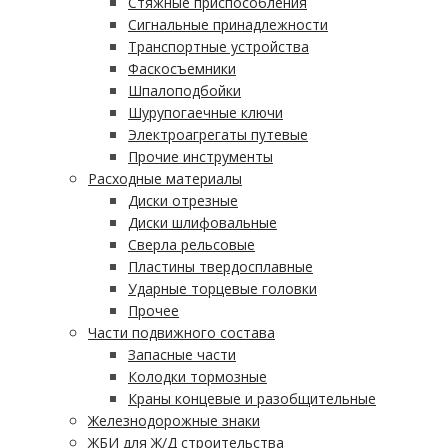
Стяжные приспособления
Сигнальные принадлежности
Транспортные устройства
Фаскосъемники
Шпалоподбойки
Шурупогаечные ключи
Электроагрегаты путевые
Прочие инструменты
Расходные материалы
Диски отрезные
Диски шлифовальные
Сверла рельсовые
Пластины твердосплавные
Ударные торцевые головки
Прочее
Части подвижного состава
Запасные части
Колодки тормозные
Краны концевые и разобщительные
Железнодорожные знаки
ЖБИ для Ж/Д строительства