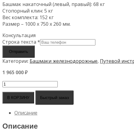
Башмак накаточный (левый, правый): 68 кг
Стопорный клин: 5 кг
Вес комплекта: 152 кг
Размер – 1000 x 750 x 260 мм.
Консультация
Строка текста
*
Отправить
Категории:
Башмаки железнодорожные
,
Путевой инст
1 965 000
₽
Количество
товара
Башмак
Быстрый заказ
В КОРЗИНУ
накаточный
сварной
Описание
"Лягушка"
495ТС
Описание