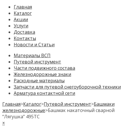
Главная
Каталог
Акции
Услуги
Доставка
Контакты
Новости и Статьи
Материалы ВСП
Путевой инструмент
Части подвижного состава
Железнодорожные знаки
Расходные материалы
Запчасти для путевой снегоуборочной техники
Арматура контактной сети
Главная
>
Каталог
>
Путевой инструмент
>
Башмаки
железнодорожные
>
Башмак накаточный сварной
“Лягушка” 495ТС
×