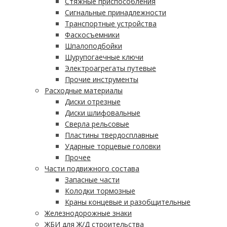
Стяжные приспособления
Сигнальные принадлежности
Транспортные устройства
Фаскосъемники
Шпалоподбойки
Шурупогаечные ключи
Электроагрегаты путевые
Прочие инструменты
Расходные материалы
Диски отрезные
Диски шлифовальные
Сверла рельсовые
Пластины твердосплавные
Ударные торцевые головки
Прочее
Части подвижного состава
Запасные части
Колодки тормозные
Краны концевые и разобщительные
Железнодорожные знаки
ЖБИ для Ж/Д строительства