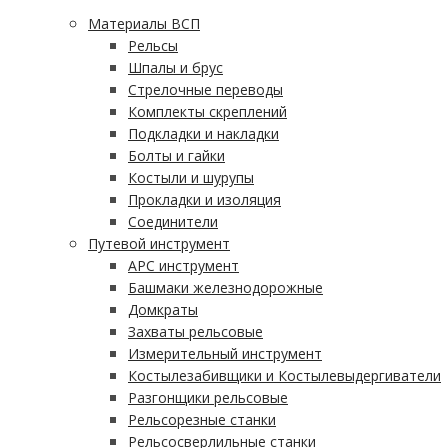
Материалы ВСП
Рельсы
Шпалы и брус
Стрелочные переводы
Комплекты скреплений
Подкладки и накладки
Болты и гайки
Костыли и шурупы
Прокладки и изоляция
Соединители
Путевой инструмент
АРС инструмент
Башмаки железнодорожные
Домкраты
Захваты рельсовые
Измерительный инструмент
Костылезабивщики и Костылевыдергиватели
Разгонщики рельсовые
Рельсорезные станки
Рельсосверлильные станки