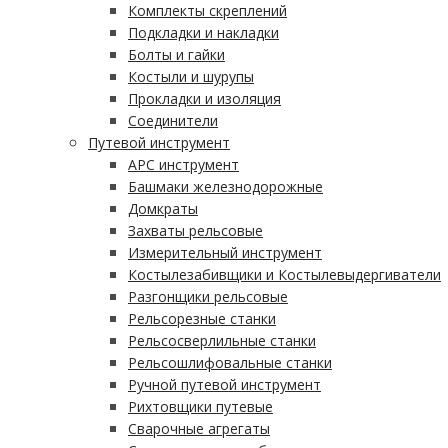
Комплекты скреплений
Подкладки и накладки
Болты и гайки
Костыли и шурупы
Прокладки и изоляция
Соединители
Путевой инструмент
АРС инструмент
Башмаки железнодорожные
Домкраты
Захваты рельсовые
Измерительный инструмент
Костылезабивщики и Костылевыдергиватели
Разгонщики рельсовые
Рельсорезные станки
Рельсосверлильные станки
Рельсошлифовальные станки
Ручной путевой инструмент
Рихтовщики путевые
Сварочные агрегаты