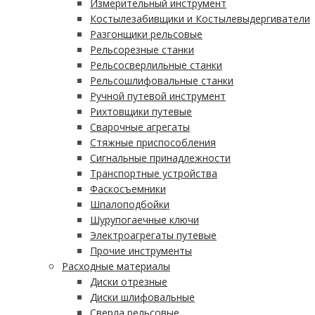
Измерительный инструмент
Костылезабивщики и Костылевыдергиватели
Разгонщики рельсовые
Рельсорезные станки
Рельсосверлильные станки
Рельсошлифовальные станки
Ручной путевой инструмент
Рихтовщики путевые
Сварочные агрегаты
Стяжные приспособления
Сигнальные принадлежности
Транспортные устройства
Фаскосъемники
Шпалоподбойки
Шурупогаечные ключи
Электроагрегаты путевые
Прочие инструменты
Расходные материалы
Диски отрезные
Диски шлифовальные
Сверла рельсовые