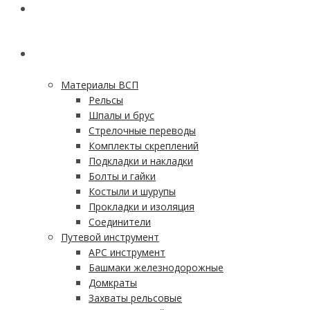
ГЛАВНАЯ
КАТАЛОГ
Материалы ВСП
Рельсы
Шпалы и брус
Стрелочные переводы
Комплекты скреплений
Подкладки и накладки
Болты и гайки
Костыли и шурупы
Прокладки и изоляция
Соединители
Путевой инструмент
АРС инструмент
Башмаки железнодорожные
Домкраты
Захваты рельсовые