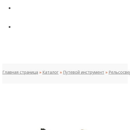
КОНТАКТЫ
НОВОСТИ И СТАТЬИ
МЕНЮ
Главная страница
»
Каталог
»
Путевой инструмент
»
Рельсосве