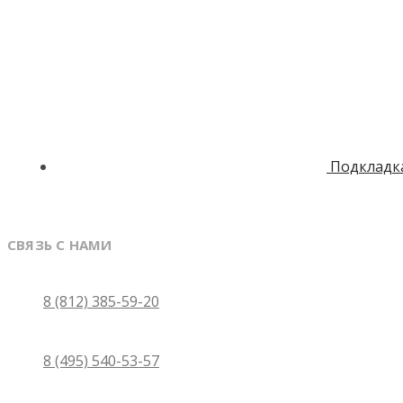
Подкладка
СВЯЗЬ С НАМИ
Санкт-Петербург
8 (812) 385-59-20
Москва
8 (495) 540-53-57
Бесплатно по России