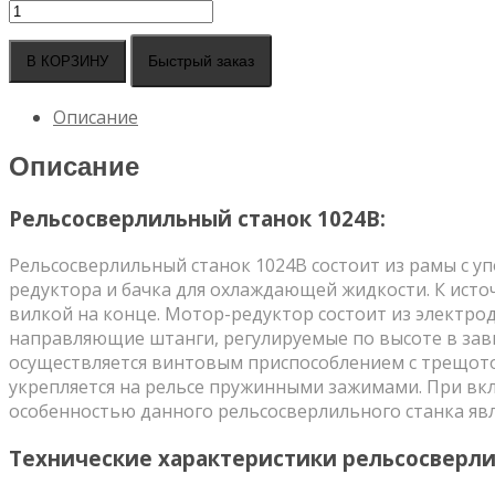
Количество
товара
Рельсосверлильный
Быстрый заказ
В КОРЗИНУ
станок
1024В
Описание
Описание
Рельсосверлильный станок 1024В:
Рельсосверлильный станок 1024В состоит из рамы с 
редуктора и бачка для охлаждающей жидкости. К исто
вилкой на конце. Мотор-редуктор состоит из электро
направляющие штанги, регулируемые по высоте в зав
осуществляется винтовым приспособлением с трещото
укрепляется на рельсе пружинными зажимами. При вк
особенностью данного рельсосверлильного станка яв
Технические характеристики рельсосверлил