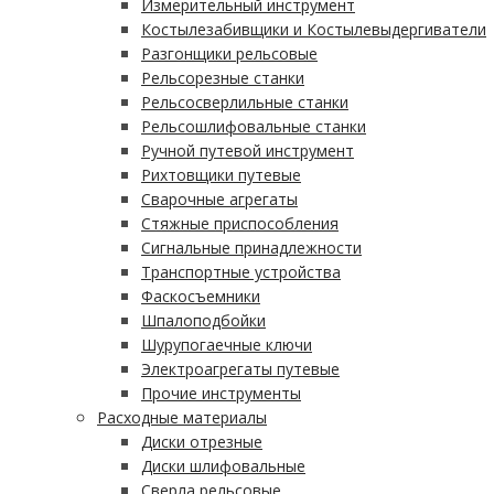
Измерительный инструмент
Костылезабивщики и Костылевыдергиватели
Разгонщики рельсовые
Рельсорезные станки
Рельсосверлильные станки
Рельсошлифовальные станки
Ручной путевой инструмент
Рихтовщики путевые
Сварочные агрегаты
Стяжные приспособления
Сигнальные принадлежности
Транспортные устройства
Фаскосъемники
Шпалоподбойки
Шурупогаечные ключи
Электроагрегаты путевые
Прочие инструменты
Расходные материалы
Диски отрезные
Диски шлифовальные
Сверла рельсовые