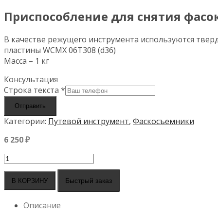
Приспособление для снятия фасок
В качестве режущего инструмента используются твер
пластины WCMX 06T308 (d36)
Масса – 1 кг
Консультация
Строка текста
*
Отправить
Категории:
Путевой инструмент
,
Фаскосъемники
6 250
₽
Количество
товара
Приспособление
Быстрый заказ
В КОРЗИНУ
для
снятия
Описание
фасок