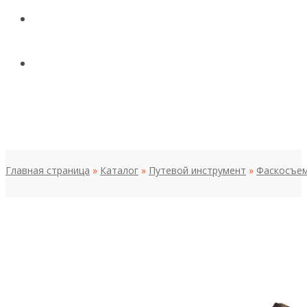
КОНТАКТЫ
НОВОСТИ И СТАТЬИ
МЕНЮ
Главная страница
»
Каталог
»
Путевой инструмент
»
Фаскосъе