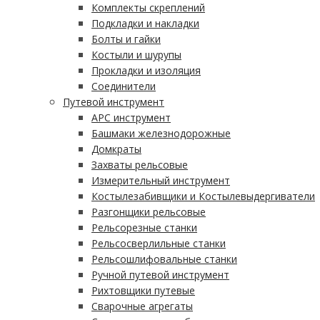
Комплекты скреплений
Подкладки и накладки
Болты и гайки
Костыли и шурупы
Прокладки и изоляция
Соединители
Путевой инструмент
АРС инструмент
Башмаки железнодорожные
Домкраты
Захваты рельсовые
Измерительный инструмент
Костылезабивщики и Костылевыдергиватели
Разгонщики рельсовые
Рельсорезные станки
Рельсосверлильные станки
Рельсошлифовальные станки
Ручной путевой инструмент
Рихтовщики путевые
Сварочные агрегаты