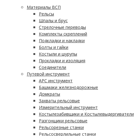
Материалы ВСП
Рельсы
Шпалы и брус
Стрелочные переводы
Комплекты скреплений
Подкладки и накладки
Болты и гайки
Костыли и шурупы
Прокладки и изоляция
Соединители
Путевой инструмент
АРС инструмент
Башмаки железнодорожные
Домкраты
Захваты рельсовые
Измерительный инструмент
Костылезабивщики и Костылевыдергиватели
Разгонщики рельсовые
Рельсорезные станки
Рельсосверлильные станки