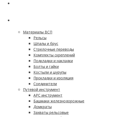
ГЛАВНАЯ
КАТАЛОГ
Материалы ВСП
Рельсы
Шпалы и брус
Стрелочные переводы
Комплекты скреплений
Подкладки и накладки
Болты и гайки
Костыли и шурупы
Прокладки и изоляция
Соединители
Путевой инструмент
АРС инструмент
Башмаки железнодорожные
Домкраты
Захваты рельсовые