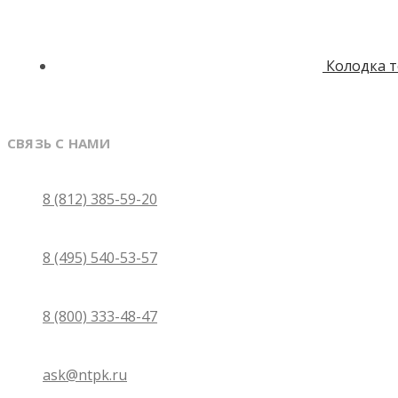
Колодка 
СВЯЗЬ С НАМИ
Санкт-Петербург
8 (812) 385-59-20
Москва
8 (495) 540-53-57
Бесплатно по России
8 (800) 333-48-47
Email
ask@ntpk.ru