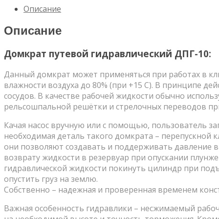
гидравлический
Описание
ДПГ-10
Описание
Домкрат путевой гидравлический ДПГ-10:
Данный домкрат может применяться при работах в клим
влажности воздуха до 80% (при +15 С). В принципе де
сосудов. В качестве рабочей жидкости обычно испол
рельсошпальной решётки и стрелочных переводов при
Качая насос вручную или с помощью, пользователь з
необходимая деталь такого домкрата – перепускной к
они позволяют создавать и поддерживать давление в
возврату жидкости в резервуар при опускании плунжер
гидравлической жидкости покинуть цилиндр при подъ
опустить груз на землю.
Собственно – надежная и проверенная временем конст
Важная особенность гидравлики – несжимаемый рабочи
на необходимой высоте и точность торможения. Кроме