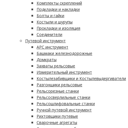
Комплекты скреплений
Подкладки и накладки
Болты и гайки
Костыли и шурупы
Прокладки и изоляция
Соединители
Путевой инструмент
АРС инструмент
Башмаки железнодорожные
Домкраты
Захваты рельсовые
Измерительный инструмент
Костылезабивщики и Костылевыдергиватели
Разгонщики рельсовые
Рельсорезные станки
Рельсосверлильные станки
Рельсошлифовальные станки
Ручной путевой инструмент
Рихтовщики путевые
Сварочные агрегаты