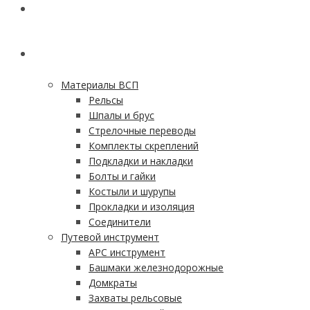
ГЛАВНАЯ
КАТАЛОГ
Материалы ВСП
Рельсы
Шпалы и брус
Стрелочные переводы
Комплекты скреплений
Подкладки и накладки
Болты и гайки
Костыли и шурупы
Прокладки и изоляция
Соединители
Путевой инструмент
АРС инструмент
Башмаки железнодорожные
Домкраты
Захваты рельсовые