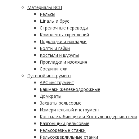
Материалы ВСП
Рельсы
Шпалы и брус
Стрелочные переводы
Комплекты скреплений
Подкладки и накладки
Болты и гайки
Костыли и шурупы
Прокладки и изоляция
Соединители
Путевой инструмент
АРС инструмент
Башмаки железнодорожные
Домкраты
Захваты рельсовые
Измерительный инструмент
Костылезабивщики и Костылевыдергиватели
Разгонщики рельсовые
Рельсорезные станки
Рельсосверлильные станки