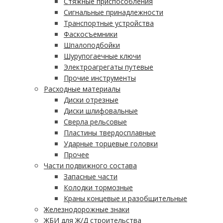
Стяжные приспособления
Сигнальные принадлежности
Транспортные устройства
Фаскосъемники
Шпалоподбойки
Шурупогаечные ключи
Электроагрегаты путевые
Прочие инструменты
Расходные материалы
Диски отрезные
Диски шлифовальные
Сверла рельсовые
Пластины твердосплавные
Ударные торцевые головки
Прочее
Части подвижного состава
Запасные части
Колодки тормозные
Краны концевые и разобщительные
Железнодорожные знаки
ЖБИ для Ж/Д строительства