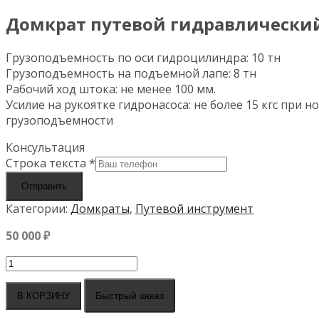
Домкрат путевой гидравлический
Грузоподъемность по оси гидроцилиндра: 10 тн
Грузоподъемность на подъемной лапе: 8 тн
Рабочий ход штока: не менее 100 мм.
Усилие на рукоятке гидронасоса: не более 15 кгс при 
грузоподъемности
Консультация
Строка текста
*
Отправить
Категории:
Домкраты
,
Путевой инструмент
50 000
₽
Количество
товара
Домкрат
Быстрый заказ
В КОРЗИНУ
путевой