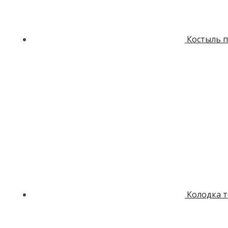
Костыль п
Колодка 