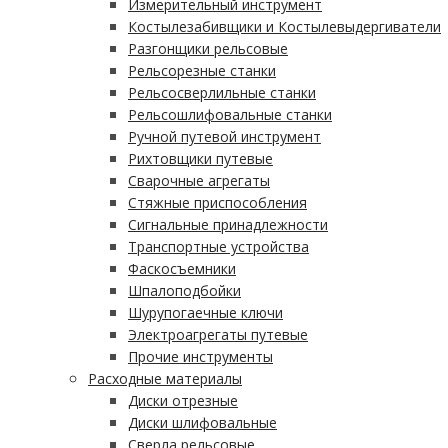
Измерительный инструмент
Костылезабивщики и Костылевыдергиватели
Разгонщики рельсовые
Рельсорезные станки
Рельсосверлильные станки
Рельсошлифовальные станки
Ручной путевой инструмент
Рихтовщики путевые
Сварочные агрегаты
Стяжные приспособления
Сигнальные принадлежности
Транспортные устройства
Фаскосъемники
Шпалоподбойки
Шурупогаечные ключи
Электроагрегаты путевые
Прочие инструменты
Расходные материалы
Диски отрезные
Диски шлифовальные
Сверла рельсовые