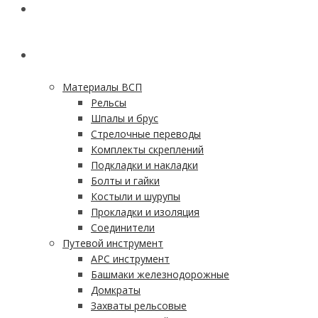
ГЛАВНАЯ
КАТАЛОГ
Материалы ВСП
Рельсы
Шпалы и брус
Стрелочные переводы
Комплекты скреплений
Подкладки и накладки
Болты и гайки
Костыли и шурупы
Прокладки и изоляция
Соединители
Путевой инструмент
АРС инструмент
Башмаки железнодорожные
Домкраты
Захваты рельсовые