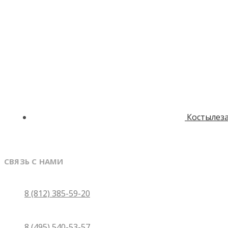
Костылез
СВЯЗЬ С НАМИ
Санкт-Петербург
8 (812) 385-59-20
Москва
8 (495) 540-53-57