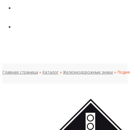
КОНТАКТЫ
НОВОСТИ И СТАТЬИ
МЕНЮ
Главная страница
»
Каталог
»
Железнодорожные знаки
»
Подня