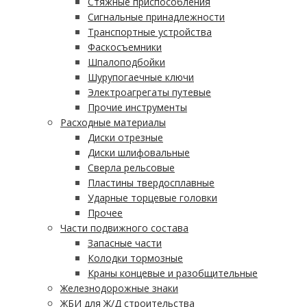
Стяжные приспособления
Сигнальные принадлежности
Транспортные устройства
Фаскосъемники
Шпалоподбойки
Шурупогаечные ключи
Электроагрегаты путевые
Прочие инструменты
Расходные материалы
Диски отрезные
Диски шлифовальные
Сверла рельсовые
Пластины твердосплавные
Ударные торцевые головки
Прочее
Части подвижного состава
Запасные части
Колодки тормозные
Краны концевые и разобщительные
Железнодорожные знаки
ЖБИ для Ж/Д строительства