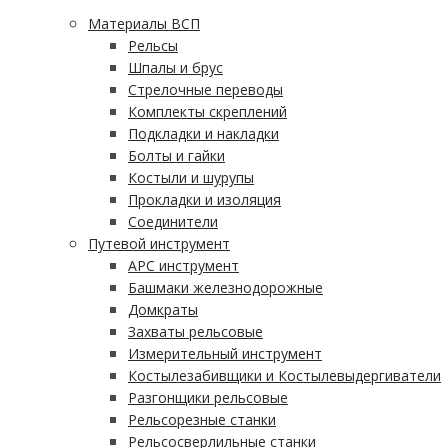
Материалы ВСП
Рельсы
Шпалы и брус
Стрелочные переводы
Комплекты скреплений
Подкладки и накладки
Болты и гайки
Костыли и шурупы
Прокладки и изоляция
Соединители
Путевой инструмент
АРС инструмент
Башмаки железнодорожные
Домкраты
Захваты рельсовые
Измерительный инструмент
Костылезабивщики и Костылевыдергиватели
Разгонщики рельсовые
Рельсорезные станки
Рельсосверлильные станки