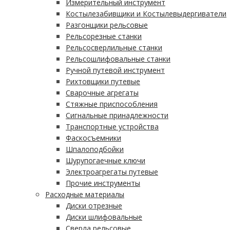
Измерительный инструмент
Костылезабивщики и Костылевыдергиватели
Разгонщики рельсовые
Рельсорезные станки
Рельсосверлильные станки
Рельсошлифовальные станки
Ручной путевой инструмент
Рихтовщики путевые
Сварочные агрегаты
Стяжные приспособления
Сигнальные принадлежности
Транспортные устройства
Фаскосъемники
Шпалоподбойки
Шурупогаечные ключи
Электроагрегаты путевые
Прочие инструменты
Расходные материалы
Диски отрезные
Диски шлифовальные
Сверла рельсовые