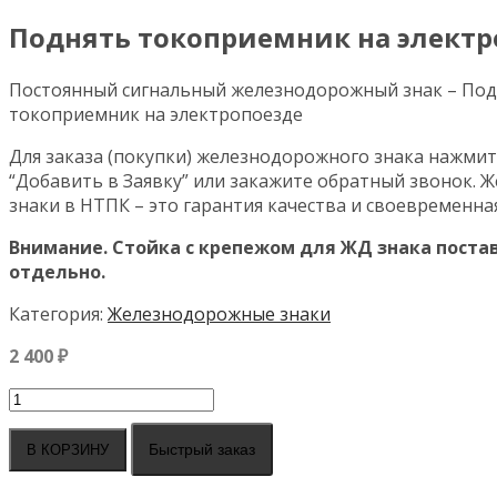
Поднять токоприемник на электр
Постоянный сигнальный железнодорожный знак – По
токоприемник на электропоезде
Для заказа (покупки) железнодорожного знака нажмит
“Добавить в Заявку” или закажите обратный звонок.
знаки в НТПК – это гарантия качества и своевременна
Внимание. Стойка с крепежом для ЖД знака поста
отдельно.
Категория:
Железнодорожные знаки
2 400
₽
Количество
товара
Поднять
Быстрый заказ
В КОРЗИНУ
токоприемник
на