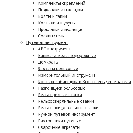
Комплекты скреплений
Подкладки и накладки
Болты и гайки
Костыли и шурупы
Прокладки и изоляция
Соединители
Путевой инструмент
АРС инструмент
Башмаки железнодорожные
Домкраты
Захваты рельсовые
Измерительный инструмент
Костылезабивщики и Костылевыдергиватели
Разгонщики рельсовые
Рельсорезные станки
Рельсосверлильные станки
Рельсошлифовальные станки
Ручной путевой инструмент
Рихтовщики путевые
Сварочные агрегаты