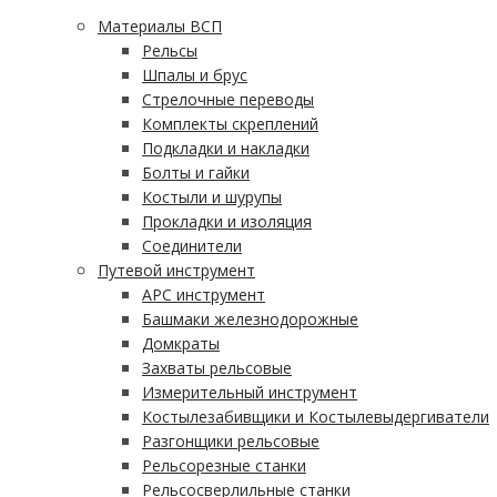
Материалы ВСП
Рельсы
Шпалы и брус
Стрелочные переводы
Комплекты скреплений
Подкладки и накладки
Болты и гайки
Костыли и шурупы
Прокладки и изоляция
Соединители
Путевой инструмент
АРС инструмент
Башмаки железнодорожные
Домкраты
Захваты рельсовые
Измерительный инструмент
Костылезабивщики и Костылевыдергиватели
Разгонщики рельсовые
Рельсорезные станки
Рельсосверлильные станки