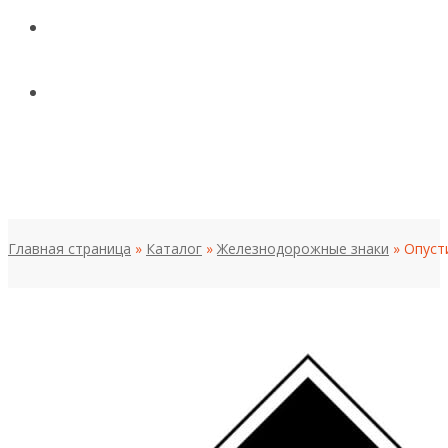
КОНТАКТЫ
НОВОСТИ И СТАТЬИ
МЕНЮ
Главная страница
»
Каталог
»
Железнодорожные знаки
»
Опуст