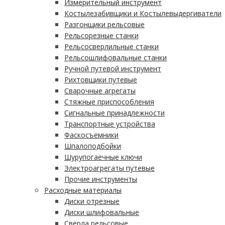
Измерительный инструмент
Костылезабивщики и Костылевыдергиватели
Разгонщики рельсовые
Рельсорезные станки
Рельсосверлильные станки
Рельсошлифовальные станки
Ручной путевой инструмент
Рихтовщики путевые
Сварочные агрегаты
Стяжные приспособления
Сигнальные принадлежности
Транспортные устройства
Фаскосъемники
Шпалоподбойки
Шурупогаечные ключи
Электроагрегаты путевые
Прочие инструменты
Расходные материалы
Диски отрезные
Диски шлифовальные
Сверла рельсовые