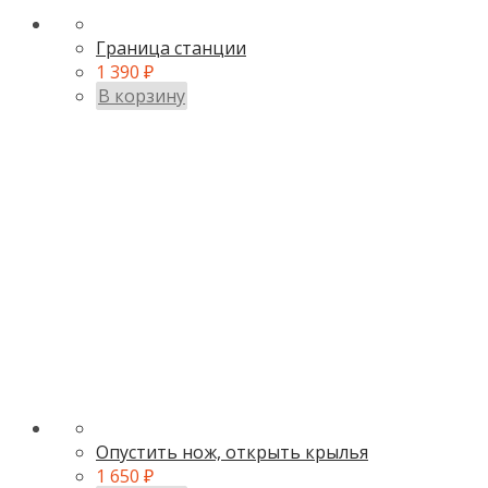
Граница станции
1 390
₽
В корзину
Опустить нож, открыть крылья
1 650
₽