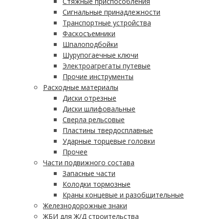
Стяжные приспособления
Сигнальные принадлежности
Транспортные устройства
Фаскосъемники
Шпалоподбойки
Шурупогаечные ключи
Электроагрегаты путевые
Прочие инструменты
Расходные материалы
Диски отрезные
Диски шлифовальные
Сверла рельсовые
Пластины твердосплавные
Ударные торцевые головки
Прочее
Части подвижного состава
Запасные части
Колодки тормозные
Краны концевые и разобщительные
Железнодорожные знаки
ЖБИ для Ж/Д строительства