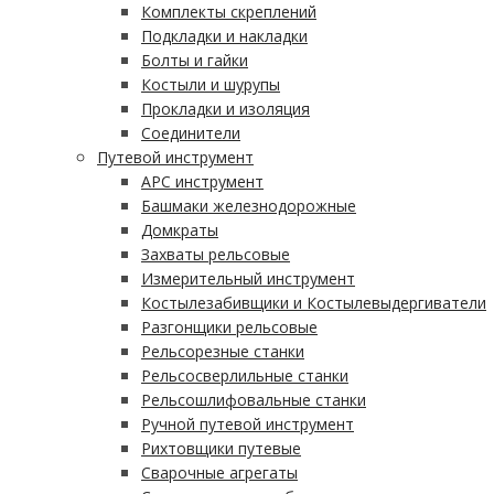
Комплекты скреплений
Подкладки и накладки
Болты и гайки
Костыли и шурупы
Прокладки и изоляция
Соединители
Путевой инструмент
АРС инструмент
Башмаки железнодорожные
Домкраты
Захваты рельсовые
Измерительный инструмент
Костылезабивщики и Костылевыдергиватели
Разгонщики рельсовые
Рельсорезные станки
Рельсосверлильные станки
Рельсошлифовальные станки
Ручной путевой инструмент
Рихтовщики путевые
Сварочные агрегаты