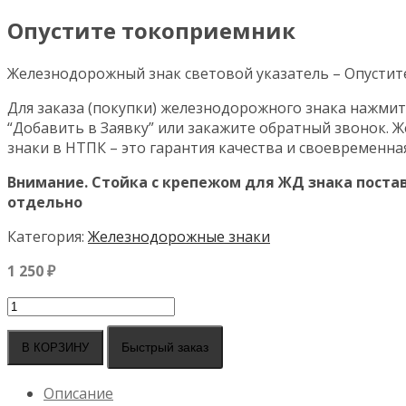
Опустите токоприемник
Железнодорожный знак световой указатель – Опустит
Для заказа (покупки) железнодорожного знака нажмит
“Добавить в Заявку” или закажите обратный звонок.
знаки в НТПК – это гарантия качества и своевременна
Внимание. Стойка с крепежом для ЖД знака поста
отдельно
Категория:
Железнодорожные знаки
1 250
₽
Количество
товара
Опустите
Быстрый заказ
В КОРЗИНУ
токоприемник
Описание