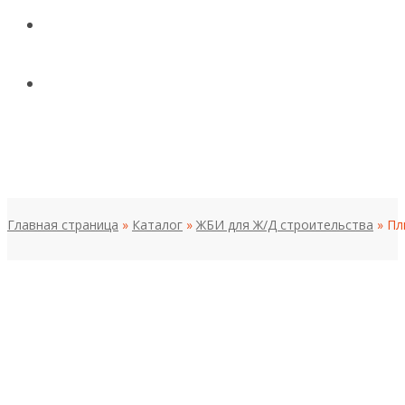
КОНТАКТЫ
НОВОСТИ И СТАТЬИ
МЕНЮ
Главная страница
»
Каталог
»
ЖБИ для Ж/Д строительства
»
Пл