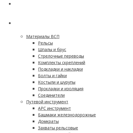
ГЛАВНАЯ
КАТАЛОГ
Материалы ВСП
Рельсы
Шпалы и брус
Стрелочные переводы
Комплекты скреплений
Подкладки и накладки
Болты и гайки
Костыли и шурупы
Прокладки и изоляция
Соединители
Путевой инструмент
АРС инструмент
Башмаки железнодорожные
Домкраты
Захваты рельсовые