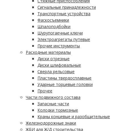
Стяжные приспособления
Сигнальные принадлежности
Транспортные устройства
Фаскосъемники
Шпалоподбойки
Шурупогаечные ключи
Электроагрегаты путевые
Прочие инструменты
Расходные материалы
Диски отрезные
Диски шлифовальные
Сверла рельсовые
Пластины твердосплавные
Ударные торцевые головки
Прочее
Части подвижного состава
Запасные части
Колодки тормозные
Краны концевые и разобщительные
Железнодорожные знаки
ЖБИ для Ж/Д строительства