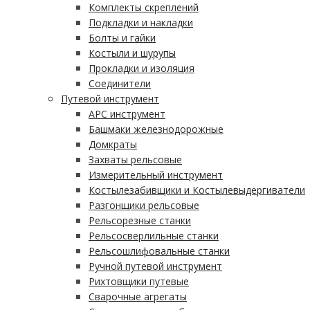
Комплекты скреплений
Подкладки и накладки
Болты и гайки
Костыли и шурупы
Прокладки и изоляция
Соединители
Путевой инструмент
АРС инструмент
Башмаки железнодорожные
Домкраты
Захваты рельсовые
Измерительный инструмент
Костылезабивщики и Костылевыдергиватели
Разгонщики рельсовые
Рельсорезные станки
Рельсосверлильные станки
Рельсошлифовальные станки
Ручной путевой инструмент
Рихтовщики путевые
Сварочные агрегаты