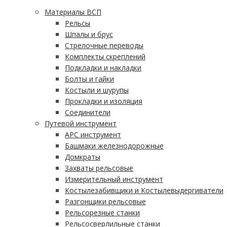
Материалы ВСП
Рельсы
Шпалы и брус
Стрелочные переводы
Комплекты скреплений
Подкладки и накладки
Болты и гайки
Костыли и шурупы
Прокладки и изоляция
Соединители
Путевой инструмент
АРС инструмент
Башмаки железнодорожные
Домкраты
Захваты рельсовые
Измерительный инструмент
Костылезабивщики и Костылевыдергиватели
Разгонщики рельсовые
Рельсорезные станки
Рельсосверлильные станки