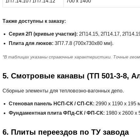
1П7.14.10 / 1П7.14.12
700 х 1400
Также доступны к заказу:
Серия 2П (кривые участки):
2П14.15, 2П14.17, 2П14.1
Плита для люков:
3П7.7.8 (700х730х80 мм).
*В таблицах указаны справочные характеристики. Точные гео
5. Смотровые канавы (ТП 501-3-8, А
Сборные элементы для тепловозно-вагонных депо.
Стеновая панель НСП-СК / СП-СК:
2990 х 1190 х 195 мм
Фундаментная плита ФПд-СК / ФП-СК:
1980 х 2600 х 5
6. Плиты переездов по ТУ завода