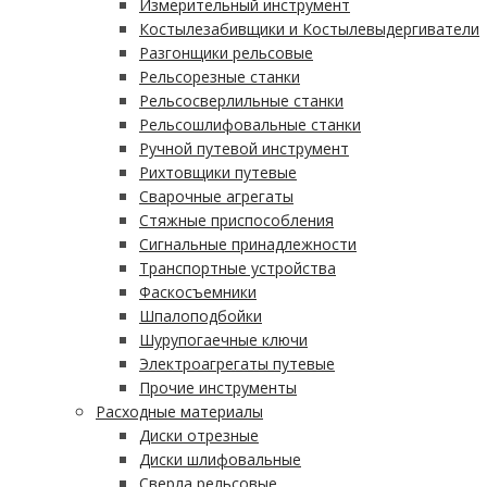
Измерительный инструмент
Костылезабивщики и Костылевыдергиватели
Разгонщики рельсовые
Рельсорезные станки
Рельсосверлильные станки
Рельсошлифовальные станки
Ручной путевой инструмент
Рихтовщики путевые
Сварочные агрегаты
Стяжные приспособления
Сигнальные принадлежности
Транспортные устройства
Фаскосъемники
Шпалоподбойки
Шурупогаечные ключи
Электроагрегаты путевые
Прочие инструменты
Расходные материалы
Диски отрезные
Диски шлифовальные
Сверла рельсовые