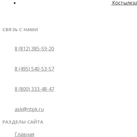
Костылез
СВЯЗЬ С НАМИ
Санкт-Петербург
8 (812) 385-59-20
Москва
8 (495) 540-53-57
Бесплатно по России
8 (800) 333-48-47
Email
ask@ntpk.ru
РАЗДЕЛЫ САЙТА
Главная