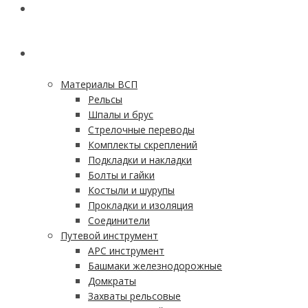
ГЛАВНАЯ
КАТАЛОГ
Материалы ВСП
Рельсы
Шпалы и брус
Стрелочные переводы
Комплекты скреплений
Подкладки и накладки
Болты и гайки
Костыли и шурупы
Прокладки и изоляция
Соединители
Путевой инструмент
АРС инструмент
Башмаки железнодорожные
Домкраты
Захваты рельсовые