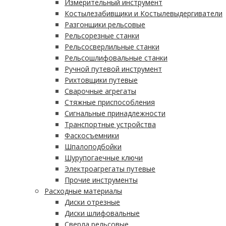
Измерительный инструмент
Костылезабивщики и Костылевыдергиватели
Разгонщики рельсовые
Рельсорезные станки
Рельсосверлильные станки
Рельсошлифовальные станки
Ручной путевой инструмент
Рихтовщики путевые
Сварочные агрегаты
Стяжные приспособления
Сигнальные принадлежности
Транспортные устройства
Фаскосъемники
Шпалоподбойки
Шурупогаечные ключи
Электроагрегаты путевые
Прочие инструменты
Расходные материалы
Диски отрезные
Диски шлифовальные
Сверла рельсовые