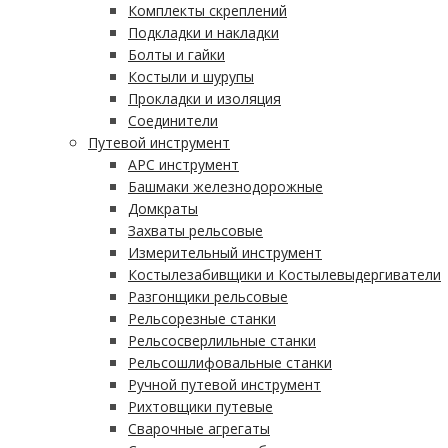
Комплекты скреплений
Подкладки и накладки
Болты и гайки
Костыли и шурупы
Прокладки и изоляция
Соединители
Путевой инструмент
АРС инструмент
Башмаки железнодорожные
Домкраты
Захваты рельсовые
Измерительный инструмент
Костылезабивщики и Костылевыдергиватели
Разгонщики рельсовые
Рельсорезные станки
Рельсосверлильные станки
Рельсошлифовальные станки
Ручной путевой инструмент
Рихтовщики путевые
Сварочные агрегаты