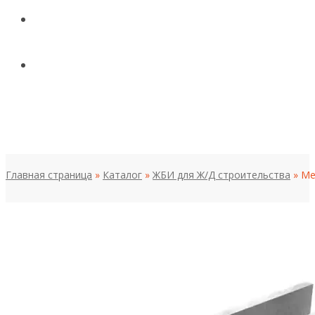
КОНТАКТЫ
НОВОСТИ И СТАТЬИ
МЕНЮ
Главная страница
»
Каталог
»
ЖБИ для Ж/Д строительства
»
Ме