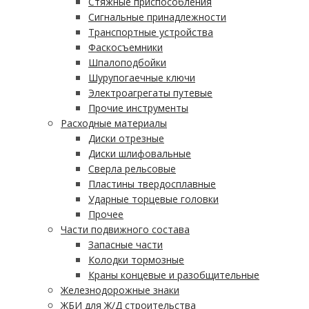
Стяжные приспособления
Сигнальные принадлежности
Транспортные устройства
Фаскосъемники
Шпалоподбойки
Шурупогаечные ключи
Электроагрегаты путевые
Прочие инструменты
Расходные материалы
Диски отрезные
Диски шлифовальные
Сверла рельсовые
Пластины твердосплавные
Ударные торцевые головки
Прочее
Части подвижного состава
Запасные части
Колодки тормозные
Краны концевые и разобщительные
Железнодорожные знаки
ЖБИ для Ж/Д строительства