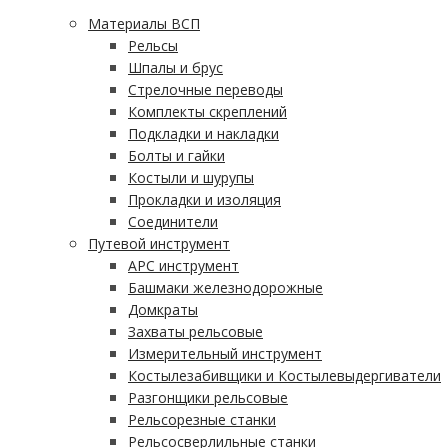
Материалы ВСП
Рельсы
Шпалы и брус
Стрелочные переводы
Комплекты скреплений
Подкладки и накладки
Болты и гайки
Костыли и шурупы
Прокладки и изоляция
Соединители
Путевой инструмент
АРС инструмент
Башмаки железнодорожные
Домкраты
Захваты рельсовые
Измерительный инструмент
Костылезабивщики и Костылевыдергиватели
Разгонщики рельсовые
Рельсорезные станки
Рельсосверлильные станки