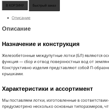
Междупутные
Быстрый заказ
В КОРЗИНУ
лотки
-
Описание
водоотводные
устройства
Описание
для
ЖД
Назначение и конструкция
Железобетонные междупутные лотки (БЛ) являются ос
функция — сбор и отвод поверхностных вод от земля
Конструктивно изделия представляют собой П-образн
крышками.
Характеристики и ассортимент
Мы поставляем лотки, изготовленные в соответствии
предусмотрено несколько основных типоразмеров, что