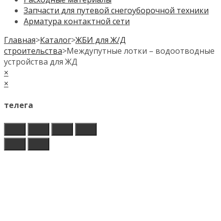
Запчасти для путевой снегоуборочной техники
Арматура контактной сети
Главная
>
Каталог
>
ЖБИ для Ж/Д
строительства
>
Междупутные лотки – водоотводные
устройства для ЖД
×
×
телега