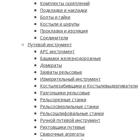
Комплекты скреплений
Подкладки и накладки
Болты и гайки
Костыли и шурупы
Прокладки и изоляция
Соединители
Путевой инструмент
АРС инструмент
Башмаки железнодорожные
Домкраты
Захваты рельсовые
Измерительный инструмент
Костылезабивщики и Костылевыдергиватели
Разгонщики рельсовые
Рельсорезные станки
Рельсосверлильные станки
Рельсошлифовальные станки
Ручной путевой инструмент
Рихтовщики путевые
Сварочные агрегаты