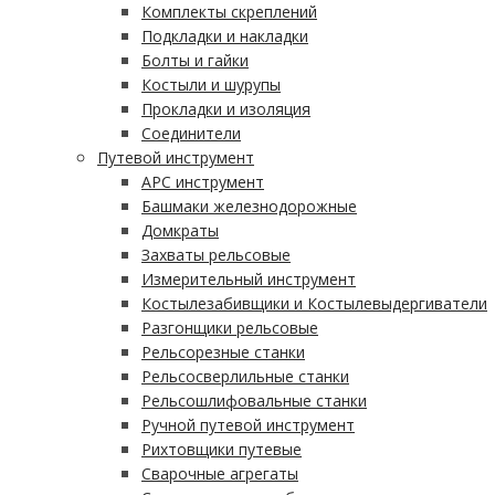
Комплекты скреплений
Подкладки и накладки
Болты и гайки
Костыли и шурупы
Прокладки и изоляция
Соединители
Путевой инструмент
АРС инструмент
Башмаки железнодорожные
Домкраты
Захваты рельсовые
Измерительный инструмент
Костылезабивщики и Костылевыдергиватели
Разгонщики рельсовые
Рельсорезные станки
Рельсосверлильные станки
Рельсошлифовальные станки
Ручной путевой инструмент
Рихтовщики путевые
Сварочные агрегаты