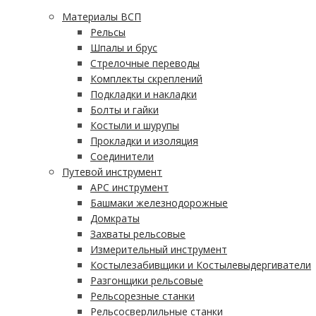
Материалы ВСП
Рельсы
Шпалы и брус
Стрелочные переводы
Комплекты скреплений
Подкладки и накладки
Болты и гайки
Костыли и шурупы
Прокладки и изоляция
Соединители
Путевой инструмент
АРС инструмент
Башмаки железнодорожные
Домкраты
Захваты рельсовые
Измерительный инструмент
Костылезабивщики и Костылевыдергиватели
Разгонщики рельсовые
Рельсорезные станки
Рельсосверлильные станки