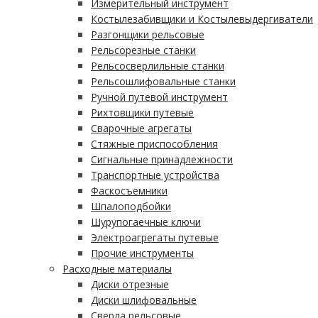
Измерительный инструмент
Костылезабивщики и Костылевыдергиватели
Разгонщики рельсовые
Рельсорезные станки
Рельсосверлильные станки
Рельсошлифовальные станки
Ручной путевой инструмент
Рихтовщики путевые
Сварочные агрегаты
Стяжные приспособления
Сигнальные принадлежности
Транспортные устройства
Фаскосъемники
Шпалоподбойки
Шурупогаечные ключи
Электроагрегаты путевые
Прочие инструменты
Расходные материалы
Диски отрезные
Диски шлифовальные
Сверла рельсовые