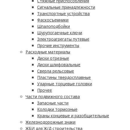
Стяжные приспособления
Сигнальные принадлежности
Транспортные устройства
Фаскосъемники
Шпалоподбойки
Шурупогаечные ключи
Электроагрегаты путевые
Прочие инструменты
Расходные материалы
Диски отрезные
Диски шлифовальные
Сверла рельсовые
Пластины твердосплавные
Ударные торцевые головки
Прочее
Части подвижного состава
Запасные части
Колодки тормозные
Краны концевые и разобщительные
Железнодорожные знаки
ЖБИ для Ж/Д строительства