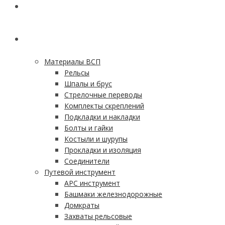
ГЛАВНАЯ
КАТАЛОГ
Материалы ВСП
Рельсы
Шпалы и брус
Стрелочные переводы
Комплекты скреплений
Подкладки и накладки
Болты и гайки
Костыли и шурупы
Прокладки и изоляция
Соединители
Путевой инструмент
АРС инструмент
Башмаки железнодорожные
Домкраты
Захваты рельсовые