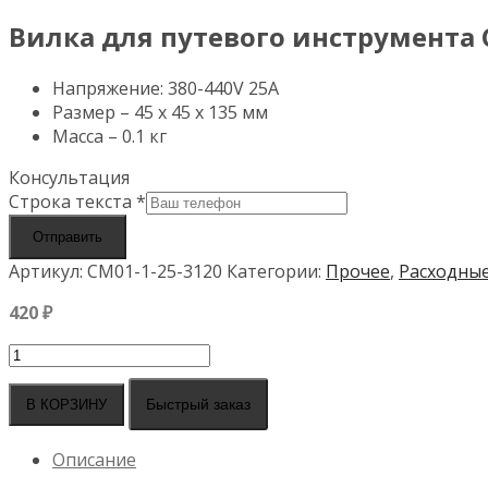
Вилка для путевого инструмента 
Напряжение: 380-440V 25A
Размер – 45 х 45 х 135 мм
Масса – 0.1 кг
Консультация
Строка текста
*
Отправить
Артикул:
СМ01-1-25-3120
Категории:
Прочее
,
Расходны
420
₽
Количество
товара
Вилка
Быстрый заказ
В КОРЗИНУ
для
путевого
Описание
инструмента