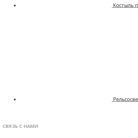
Костыль п
Рельсосв
СВЯЗЬ С НАМИ