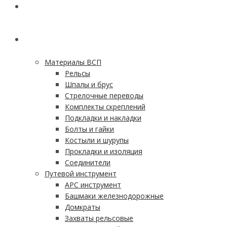
ГЛАВНАЯ
КАТАЛОГ
Материалы ВСП
Рельсы
Шпалы и брус
Стрелочные переводы
Комплекты скреплений
Подкладки и накладки
Болты и гайки
Костыли и шурупы
Прокладки и изоляция
Соединители
Путевой инструмент
АРС инструмент
Башмаки железнодорожные
Домкраты
Захваты рельсовые