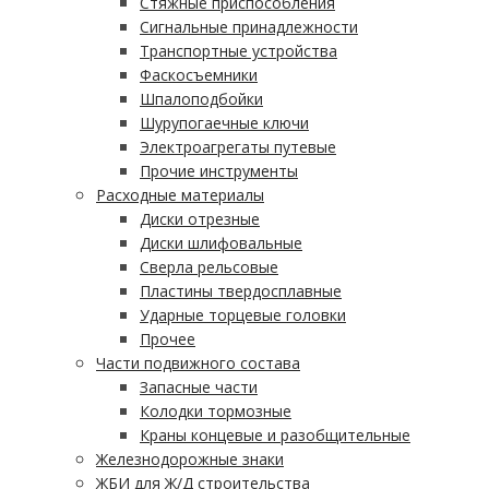
Стяжные приспособления
Сигнальные принадлежности
Транспортные устройства
Фаскосъемники
Шпалоподбойки
Шурупогаечные ключи
Электроагрегаты путевые
Прочие инструменты
Расходные материалы
Диски отрезные
Диски шлифовальные
Сверла рельсовые
Пластины твердосплавные
Ударные торцевые головки
Прочее
Части подвижного состава
Запасные части
Колодки тормозные
Краны концевые и разобщительные
Железнодорожные знаки
ЖБИ для Ж/Д строительства