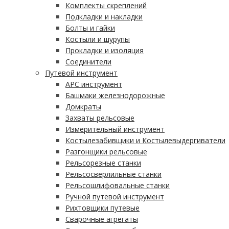
Комплекты скреплений
Подкладки и накладки
Болты и гайки
Костыли и шурупы
Прокладки и изоляция
Соединители
Путевой инструмент
АРС инструмент
Башмаки железнодорожные
Домкраты
Захваты рельсовые
Измерительный инструмент
Костылезабивщики и Костылевыдергиватели
Разгонщики рельсовые
Рельсорезные станки
Рельсосверлильные станки
Рельсошлифовальные станки
Ручной путевой инструмент
Рихтовщики путевые
Сварочные агрегаты