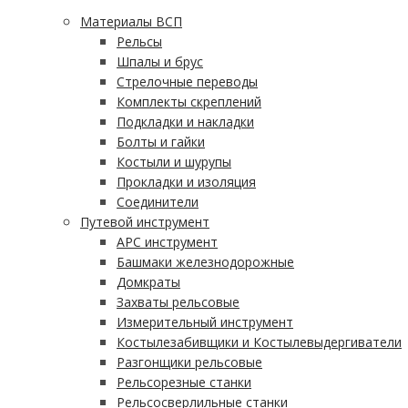
Материалы ВСП
Рельсы
Шпалы и брус
Стрелочные переводы
Комплекты скреплений
Подкладки и накладки
Болты и гайки
Костыли и шурупы
Прокладки и изоляция
Соединители
Путевой инструмент
АРС инструмент
Башмаки железнодорожные
Домкраты
Захваты рельсовые
Измерительный инструмент
Костылезабивщики и Костылевыдергиватели
Разгонщики рельсовые
Рельсорезные станки
Рельсосверлильные станки