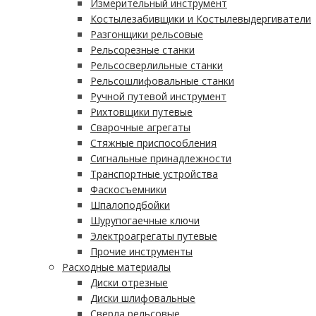
Измерительный инструмент
Костылезабивщики и Костылевыдергиватели
Разгонщики рельсовые
Рельсорезные станки
Рельсосверлильные станки
Рельсошлифовальные станки
Ручной путевой инструмент
Рихтовщики путевые
Сварочные агрегаты
Стяжные приспособления
Сигнальные принадлежности
Транспортные устройства
Фаскосъемники
Шпалоподбойки
Шурупогаечные ключи
Электроагрегаты путевые
Прочие инструменты
Расходные материалы
Диски отрезные
Диски шлифовальные
Сверла рельсовые