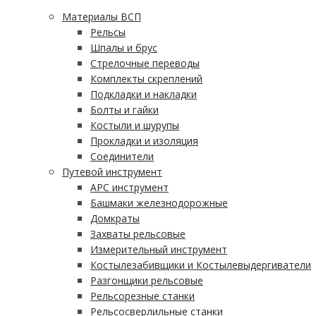
Материалы ВСП
Рельсы
Шпалы и брус
Стрелочные переводы
Комплекты скреплений
Подкладки и накладки
Болты и гайки
Костыли и шурупы
Прокладки и изоляция
Соединители
Путевой инструмент
АРС инструмент
Башмаки железнодорожные
Домкраты
Захваты рельсовые
Измерительный инструмент
Костылезабивщики и Костылевыдергиватели
Разгонщики рельсовые
Рельсорезные станки
Рельсосверлильные станки