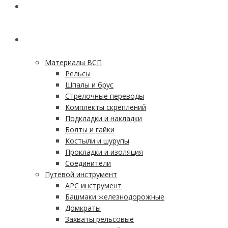
ГЛАВНАЯ
КАТАЛОГ
Материалы ВСП
Рельсы
Шпалы и брус
Стрелочные переводы
Комплекты скреплений
Подкладки и накладки
Болты и гайки
Костыли и шурупы
Прокладки и изоляция
Соединители
Путевой инструмент
АРС инструмент
Башмаки железнодорожные
Домкраты
Захваты рельсовые