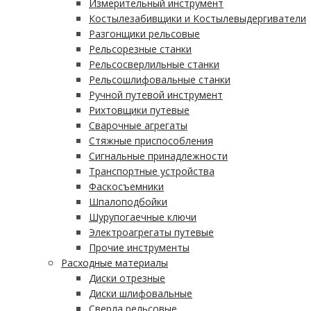
Измерительный инструмент
Костылезабивщики и Костылевыдергиватели
Разгонщики рельсовые
Рельсорезные станки
Рельсосверлильные станки
Рельсошлифовальные станки
Ручной путевой инструмент
Рихтовщики путевые
Сварочные агрегаты
Стяжные приспособления
Сигнальные принадлежности
Транспортные устройства
Фаскосъемники
Шпалоподбойки
Шурупогаечные ключи
Электроагрегаты путевые
Прочие инструменты
Расходные материалы
Диски отрезные
Диски шлифовальные
Сверла рельсовые