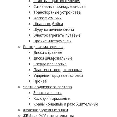
Стяжные приспособления
Сигнальные принадлежности
Транспортные устройства
Фаскосъемники
Шпалоподбойки
Шурупогаечные ключи
Электроагрегаты путевые
Прочие инструменты
Расходные материалы
Диски отрезные
Диски шлифовальные
Сверла рельсовые
Пластины твердосплавные
Ударные торцевые головки
Прочее
Части подвижного состава
Запасные части
Колодки тормозные
Краны концевые и разобщительные
Железнодорожные знаки
ЖБИ для Ж/Д строительства