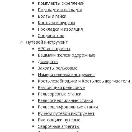
Комплекты скреплений
Подкладки и накладки
Болты и гайки
Костыли и шурупы
Прокладки и изоляция
Соединители
Путевой инструмент
АРС инструмент
Башмаки железнодорожные
Домкраты
Захваты рельсовые
Измерительный инструмент
Костылезабивщики и Костылевыдергиватели
Разгонщики рельсовые
Рельсорезные станки
Рельсосверлильные станки
Рельсошлифовальные станки
Ручной путевой инструмент
Рихтовщики путевые
Сварочные агрегаты