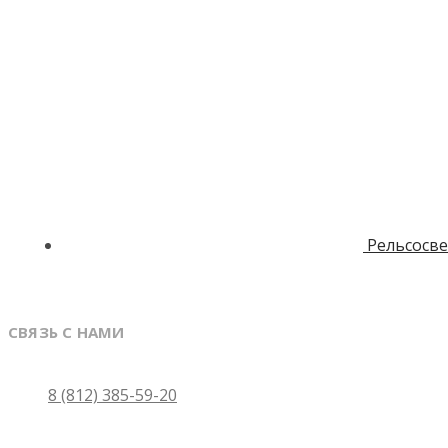
Рельсосв
СВЯЗЬ С НАМИ
Санкт-Петербург
8 (812) 385-59-20
Москва