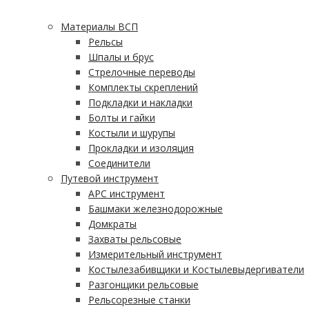
Материалы ВСП
Рельсы
Шпалы и брус
Стрелочные переводы
Комплекты скреплений
Подкладки и накладки
Болты и гайки
Костыли и шурупы
Прокладки и изоляция
Соединители
Путевой инструмент
АРС инструмент
Башмаки железнодорожные
Домкраты
Захваты рельсовые
Измерительный инструмент
Костылезабивщики и Костылевыдергиватели
Разгонщики рельсовые
Рельсорезные станки