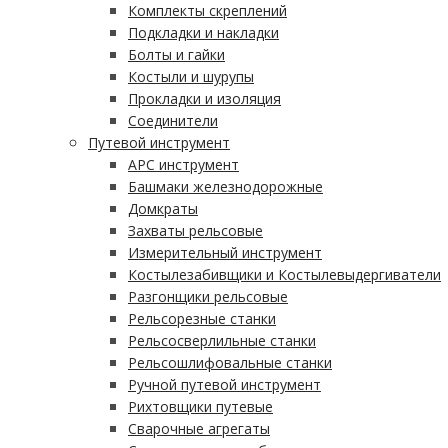
Комплекты скреплений
Подкладки и накладки
Болты и гайки
Костыли и шурупы
Прокладки и изоляция
Соединители
Путевой инструмент
АРС инструмент
Башмаки железнодорожные
Домкраты
Захваты рельсовые
Измерительный инструмент
Костылезабивщики и Костылевыдергиватели
Разгонщики рельсовые
Рельсорезные станки
Рельсосверлильные станки
Рельсошлифовальные станки
Ручной путевой инструмент
Рихтовщики путевые
Сварочные агрегаты