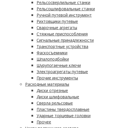
Рельсосверлильные станки
Рельсошлифовальные станки
Ручной путевой инструмент
Рихтовщики путевые
Сварочные агрегаты
Стяжные приспособления
Сигнальные принадлежности
Транспортные устройства
Фаскосъемники
Шпалоподбойки
Шурупогаечные ключи
Электроагрегаты путевые
Прочие инструменты
Расходные материалы
Диски отрезные
Диски шлифовальные
Сверла рельсовые
Пластины твердосплавные
Ударные торцевые головки
Прочее