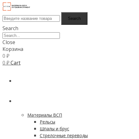
Search
Search
Close
Корзина
0
₽
0
₽
Cart
ГЛАВНАЯ
КАТАЛОГ
Материалы ВСП
Рельсы
Шпалы и брус
Стрелочные переводы