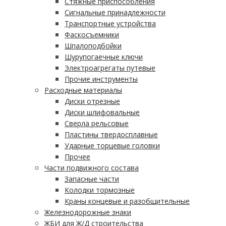
Стяжные приспособления
Сигнальные принадлежности
Транспортные устройства
Фаскосъемники
Шпалоподбойки
Шурупогаечные ключи
Электроагрегаты путевые
Прочие инструменты
Расходные материалы
Диски отрезные
Диски шлифовальные
Сверла рельсовые
Пластины твердосплавные
Ударные торцевые головки
Прочее
Части подвижного состава
Запасные части
Колодки тормозные
Краны концевые и разобщительные
Железнодорожные знаки
ЖБИ для Ж/Д строительства