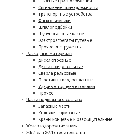
Стяжные приспособления
Сигнальные принадлежности
Транспортные устройства
Фаскосъемники
Шпалоподбойки
Шурупогаечные ключи
Электроагрегаты путевые
Прочие инструменты
Расходные материалы
Диски отрезные
Диски шлифовальные
Сверла рельсовые
Пластины твердосплавные
Ударные торцевые головки
Прочее
Части подвижного состава
Запасные части
Колодки тормозные
Краны концевые и разобщительные
Железнодорожные знаки
ЖБИ для Ж/Д строительства