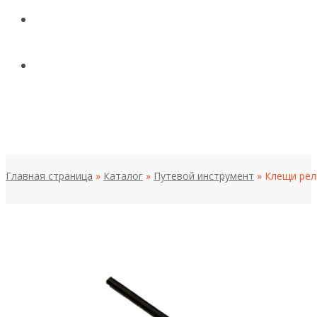
КОНТАКТЫ
НОВОСТИ И СТАТЬИ
МЕНЮ
Главная страница
»
Каталог
»
Путевой инструмент
»
Клещи рел