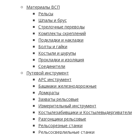
Материалы ВСП
Рельсы
Шпалы и брус
Стрелочные переводы
Комплекты скреплений
Подкладки и накладки
Болты и гайки
Костыли и шурупы
Прокладки и изоляция
Соединители
Путевой инструмент
АРС инструмент
Башмаки железнодорожные
Домкраты
Захваты рельсовые
Измерительный инструмент
Костылезабивщики и Костылевыдергиватели
Разгонщики рельсовые
Рельсорезные станки
Рельсосверлильные станки