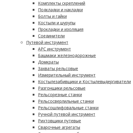
Комплекты скреплений
Подкладки и накладки
Болты и гайки
Костыли и шурупы
Прокладки и изоляция
Соединители
Путевой инструмент
АРС инструмент
Башмаки железнодорожные
Домкраты
Захваты рельсовые
Измерительный инструмент
Костылезабивщики и Костылевыдергиватели
Разгонщики рельсовые
Рельсорезные станки
Рельсосверлильные станки
Рельсошлифовальные станки
Ручной путевой инструмент
Рихтовщики путевые
Сварочные агрегаты