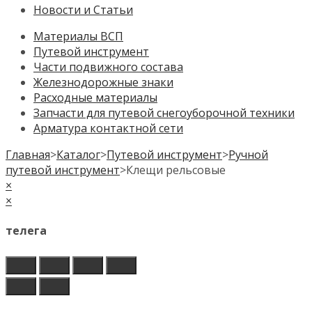
Новости и Статьи
Материалы ВСП
Путевой инструмент
Части подвижного состава
Железнодорожные знаки
Расходные материалы
Запчасти для путевой снегоуборочной техники
Арматура контактной сети
Главная
>
Каталог
>
Путевой инструмент
>
Ручной
путевой инструмент
>
Клещи рельсовые
×
×
телега