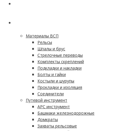
ГЛАВНАЯ
КАТАЛОГ
Материалы ВСП
Рельсы
Шпалы и брус
Стрелочные переводы
Комплекты скреплений
Подкладки и накладки
Болты и гайки
Костыли и шурупы
Прокладки и изоляция
Соединители
Путевой инструмент
АРС инструмент
Башмаки железнодорожные
Домкраты
Захваты рельсовые