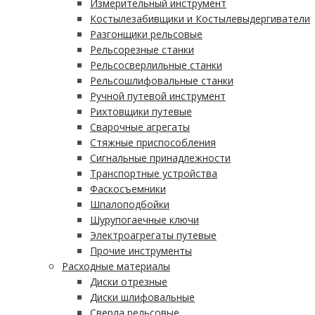
Измерительный инструмент
Костылезабивщики и Костылевыдергиватели
Разгонщики рельсовые
Рельсорезные станки
Рельсосверлильные станки
Рельсошлифовальные станки
Ручной путевой инструмент
Рихтовщики путевые
Сварочные агрегаты
Стяжные приспособления
Сигнальные принадлежности
Транспортные устройства
Фаскосъемники
Шпалоподбойки
Шурупогаечные ключи
Электроагрегаты путевые
Прочие инструменты
Расходные материалы
Диски отрезные
Диски шлифовальные
Сверла рельсовые