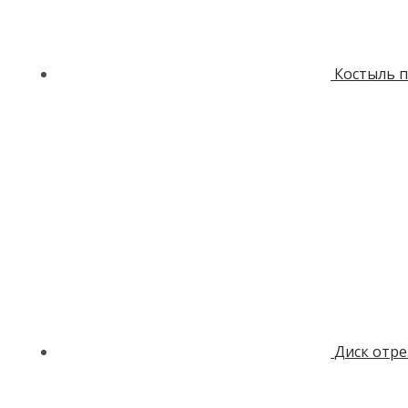
Костыль п
Диск отре