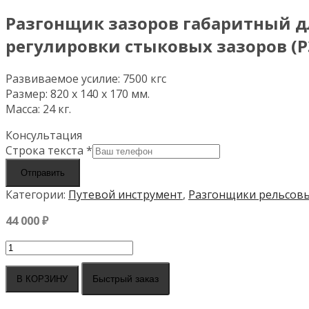
Разгонщик зазоров габаритный д
регулировки стыковых зазоров (РЗ
Развиваемое усилие: 7500 кгс
Размер: 820 х 140 х 170 мм.
Масса: 24 кг.
Консультация
Строка текста
*
Отправить
Категории:
Путевой инструмент
,
Разгонщики рельсов
44 000
₽
Количество
товара
Разгонщик
Быстрый заказ
В КОРЗИНУ
зазоров
габаритный