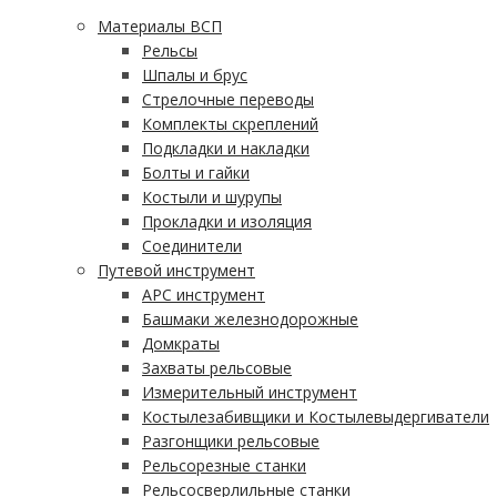
Материалы ВСП
Рельсы
Шпалы и брус
Стрелочные переводы
Комплекты скреплений
Подкладки и накладки
Болты и гайки
Костыли и шурупы
Прокладки и изоляция
Соединители
Путевой инструмент
АРС инструмент
Башмаки железнодорожные
Домкраты
Захваты рельсовые
Измерительный инструмент
Костылезабивщики и Костылевыдергиватели
Разгонщики рельсовые
Рельсорезные станки
Рельсосверлильные станки