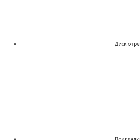
Диск отре
Подкладка