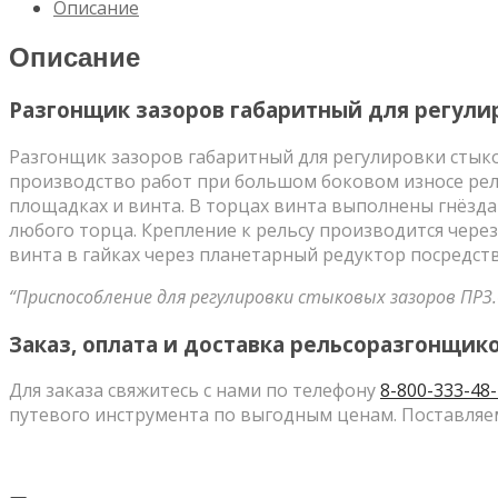
Описание
для
регулировки
Описание
стыковых
зазоров
Разгонщик зазоров габаритный для регулиро
(РЗГ
00.000)
Разгонщик зазоров габаритный для регулировки стыков
производство работ при большом боковом износе рель
площадках и винта. В торцах винта выполнены гнёзда 
любого торца. Крепление к рельсу производится чере
винта в гайках через планетарный редуктор посредств
“Приспособление для регулировки стыковых зазоров ПРЗ.
Заказ, оплата и доставка рельсоразгонщико
Для заказа свяжитесь с нами по телефону
8-800-333-48
путевого инструмента по выгодным ценам. Поставляем