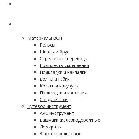
ГЛАВНАЯ
КАТАЛОГ
Материалы ВСП
Рельсы
Шпалы и брус
Стрелочные переводы
Комплекты скреплений
Подкладки и накладки
Болты и гайки
Костыли и шурупы
Прокладки и изоляция
Соединители
Путевой инструмент
АРС инструмент
Башмаки железнодорожные
Домкраты
Захваты рельсовые