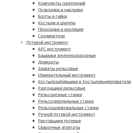
Комплекты скреплений
Подкладки и накладки
Болты и гайки
Костыли и шурупы
Прокладки и изоляция
Соединители
Путевой инструмент
АРС инструмент
Башмаки железнодорожные
Домкраты
Захваты рельсовые
Измерительный инструмент
Костылезабивщики и Костылевыдергиватели
Разгонщики рельсовые
Рельсорезные станки
Рельсосверлильные станки
Рельсошлифовальные станки
Ручной путевой инструмент
Рихтовщики путевые
Сварочные агрегаты