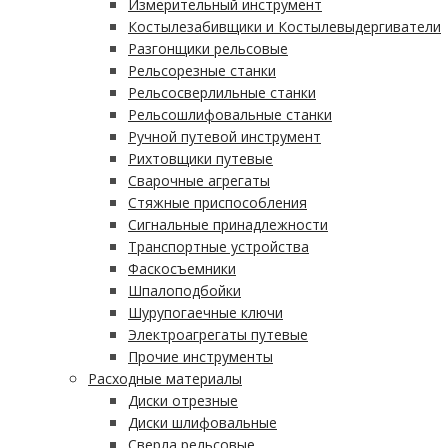
Измерительный инструмент
Костылезабивщики и Костылевыдергиватели
Разгонщики рельсовые
Рельсорезные станки
Рельсосверлильные станки
Рельсошлифовальные станки
Ручной путевой инструмент
Рихтовщики путевые
Сварочные агрегаты
Стяжные приспособления
Сигнальные принадлежности
Транспортные устройства
Фаскосъемники
Шпалоподбойки
Шурупогаечные ключи
Электроагрегаты путевые
Прочие инструменты
Расходные материалы
Диски отрезные
Диски шлифовальные
Сверла рельсовые