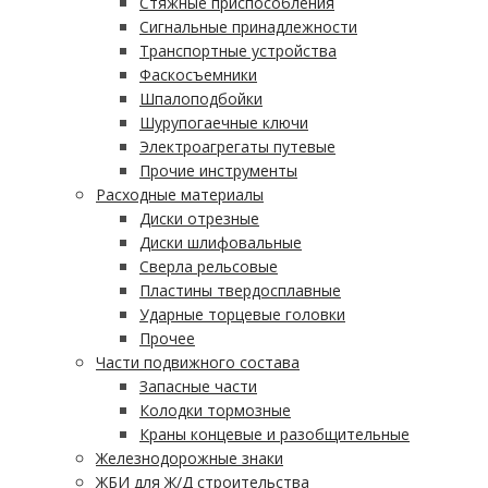
Стяжные приспособления
Сигнальные принадлежности
Транспортные устройства
Фаскосъемники
Шпалоподбойки
Шурупогаечные ключи
Электроагрегаты путевые
Прочие инструменты
Расходные материалы
Диски отрезные
Диски шлифовальные
Сверла рельсовые
Пластины твердосплавные
Ударные торцевые головки
Прочее
Части подвижного состава
Запасные части
Колодки тормозные
Краны концевые и разобщительные
Железнодорожные знаки
ЖБИ для Ж/Д строительства