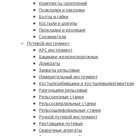
Комплекты скреплений
Подкладки и накладки
Болты и гайки
Костыли и шурупы
Прокладки и изоляция
Соединители
Путевой инструмент
АРС инструмент
Башмаки железнодорожные
Домкраты
Захваты рельсовые
Измерительный инструмент
Костылезабивщики и Костылевыдергиватели
Разгонщики рельсовые
Рельсорезные станки
Рельсосверлильные станки
Рельсошлифовальные станки
Ручной путевой инструмент
Рихтовщики путевые
Сварочные агрегаты