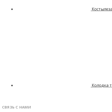
Костылез
Колодка 
СВЯЗЬ С НАМИ