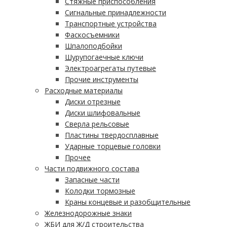
Стяжные приспособления
Сигнальные принадлежности
Транспортные устройства
Фаскосъемники
Шпалоподбойки
Шурупогаечные ключи
Электроагрегаты путевые
Прочие инструменты
Расходные материалы
Диски отрезные
Диски шлифовальные
Сверла рельсовые
Пластины твердосплавные
Ударные торцевые головки
Прочее
Части подвижного состава
Запасные части
Колодки тормозные
Краны концевые и разобщительные
Железнодорожные знаки
ЖБИ для Ж/Д строительства