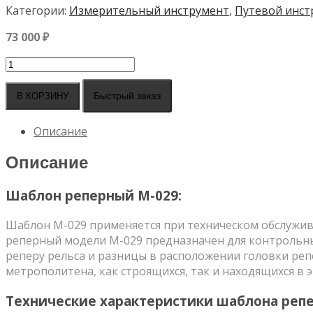
Категории:
Измерительный инструмент
,
Путевой инст
73 000
₽
Количество
товара
Шаблон
Быстрый заказ
В КОРЗИНУ
реперный
М-029
Описание
Описание
Шаблон реперный М-029:
Шаблон М-029 применяется при техническом обслужива
реперный модели М-029 предназначен для контрольны
реперу рельса и разницы в расположении головки реп
метрополитена, как строящихся, так и находящихся в 
Технические характеристики шаблона репе