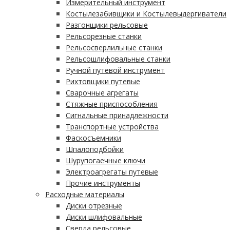
Измерительный инструмент
Костылезабивщики и Костылевыдергиватели
Разгонщики рельсовые
Рельсорезные станки
Рельсосверлильные станки
Рельсошлифовальные станки
Ручной путевой инструмент
Рихтовщики путевые
Сварочные агрегаты
Стяжные приспособления
Сигнальные принадлежности
Транспортные устройства
Фаскосъемники
Шпалоподбойки
Шурупогаечные ключи
Электроагрегаты путевые
Прочие инструменты
Расходные материалы
Диски отрезные
Диски шлифовальные
Сверла рельсовые