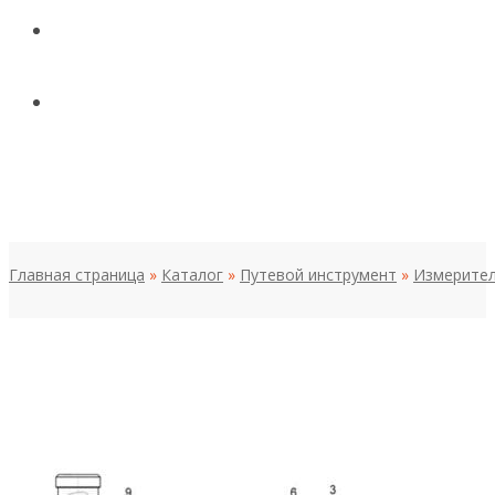
КОНТАКТЫ
НОВОСТИ И СТАТЬИ
МЕНЮ
Главная страница
»
Каталог
»
Путевой инструмент
»
Измерител