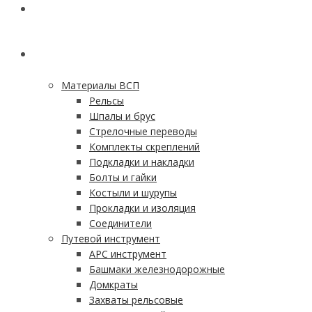
ГЛАВНАЯ
КАТАЛОГ
Материалы ВСП
Рельсы
Шпалы и брус
Стрелочные переводы
Комплекты скреплений
Подкладки и накладки
Болты и гайки
Костыли и шурупы
Прокладки и изоляция
Соединители
Путевой инструмент
АРС инструмент
Башмаки железнодорожные
Домкраты
Захваты рельсовые