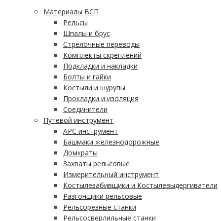
Материалы ВСП
Рельсы
Шпалы и брус
Стрелочные переводы
Комплекты скреплений
Подкладки и накладки
Болты и гайки
Костыли и шурупы
Прокладки и изоляция
Соединители
Путевой инструмент
АРС инструмент
Башмаки железнодорожные
Домкраты
Захваты рельсовые
Измерительный инструмент
Костылезабивщики и Костылевыдергиватели
Разгонщики рельсовые
Рельсорезные станки
Рельсосверлильные станки