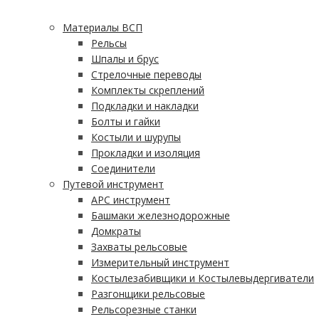
Материалы ВСП
Рельсы
Шпалы и брус
Стрелочные переводы
Комплекты скреплений
Подкладки и накладки
Болты и гайки
Костыли и шурупы
Прокладки и изоляция
Соединители
Путевой инструмент
АРС инструмент
Башмаки железнодорожные
Домкраты
Захваты рельсовые
Измерительный инструмент
Костылезабивщики и Костылевыдергиватели
Разгонщики рельсовые
Рельсорезные станки