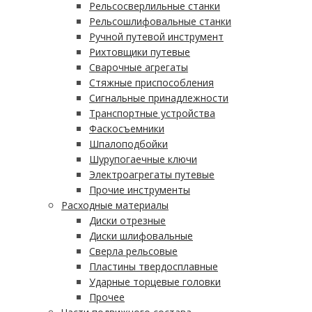
Рельсосверлильные станки
Рельсошлифовальные станки
Ручной путевой инструмент
Рихтовщики путевые
Сварочные агрегаты
Стяжные приспособления
Сигнальные принадлежности
Транспортные устройства
Фаскосъемники
Шпалоподбойки
Шурупогаечные ключи
Электроагрегаты путевые
Прочие инструменты
Расходные материалы
Диски отрезные
Диски шлифовальные
Сверла рельсовые
Пластины твердосплавные
Ударные торцевые головки
Прочее