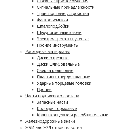
Стяжные приспособления
Сигнальные принадлежности
Транспортные устройства
Фаскосъемники
Шпалоподбойки
Шурупогаечные ключи
Электроагрегаты путевые
Прочие инструменты
Расходные материалы
Диски отрезные
Диски шлифовальные
Сверла рельсовые
Пластины твердосплавные
Ударные торцевые головки
Прочее
Части подвижного состава
Запасные части
Колодки тормозные
Краны концевые и разобщительные
Железнодорожные знаки
ЖБИ для Ж/Д строительства