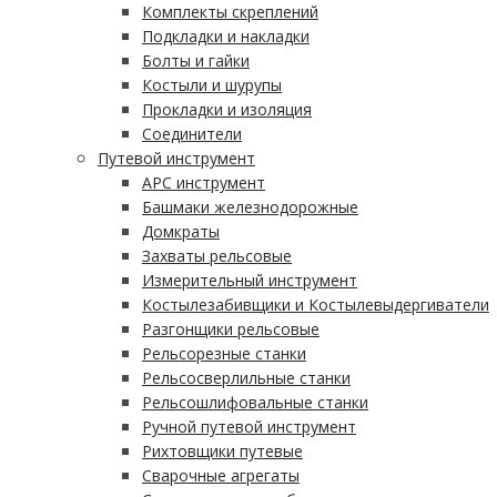
Комплекты скреплений
Подкладки и накладки
Болты и гайки
Костыли и шурупы
Прокладки и изоляция
Соединители
Путевой инструмент
АРС инструмент
Башмаки железнодорожные
Домкраты
Захваты рельсовые
Измерительный инструмент
Костылезабивщики и Костылевыдергиватели
Разгонщики рельсовые
Рельсорезные станки
Рельсосверлильные станки
Рельсошлифовальные станки
Ручной путевой инструмент
Рихтовщики путевые
Сварочные агрегаты