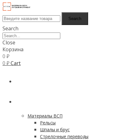
Search
Search
Close
Корзина
0
₽
0
₽
Cart
ГЛАВНАЯ
КАТАЛОГ
Материалы ВСП
Рельсы
Шпалы и брус
Стрелочные переводы