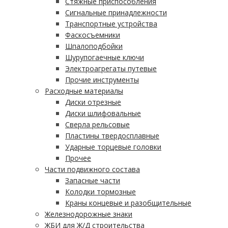
Стяжные приспособления
Сигнальные принадлежности
Транспортные устройства
Фаскосъемники
Шпалоподбойки
Шурупогаечные ключи
Электроагрегаты путевые
Прочие инструменты
Расходные материалы
Диски отрезные
Диски шлифовальные
Сверла рельсовые
Пластины твердосплавные
Ударные торцевые головки
Прочее
Части подвижного состава
Запасные части
Колодки тормозные
Краны концевые и разобщительные
Железнодорожные знаки
ЖБИ для Ж/Д строительства