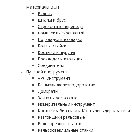
Материалы ВСП
Рельсы
Шпалы и брус
Стрелочные переводы
Комплекты скреплений
Подкладки и накладки
Болты и гайки
Костыли и шурупы
Прокладки и изоляция
Соединители
Путевой инструмент
АРС инструмент
Башмаки железнодорожные
Домкраты
Захваты рельсовые
Измерительный инструмент
Костылезабивщики и Костылевыдергиватели
Разгонщики рельсовые
Рельсорезные станки
Рельсосверлильные станки