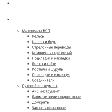
ГЛАВНАЯ
КАТАЛОГ
Материалы ВСП
Рельсы
Шпалы и брус
Стрелочные переводы
Комплекты скреплений
Подкладки и накладки
Болты и гайки
Костыли и шурупы
Прокладки и изоляция
Соединители
Путевой инструмент
АРС инструмент
Башмаки железнодорожные
Домкраты
Захваты рельсовые