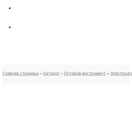
КОНТАКТЫ
НОВОСТИ И СТАТЬИ
МЕНЮ
Главная страница
»
Каталог
»
Путевой инструмент
»
Электроаг