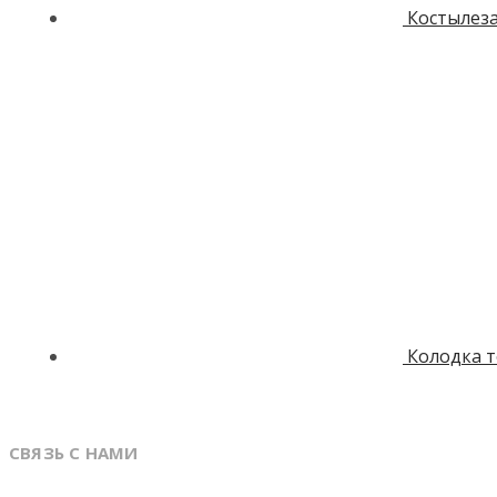
Костылез
Колодка 
СВЯЗЬ С НАМИ