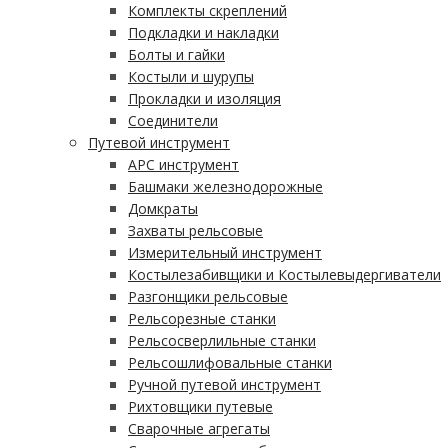
Комплекты скреплений
Подкладки и накладки
Болты и гайки
Костыли и шурупы
Прокладки и изоляция
Соединители
Путевой инструмент
АРС инструмент
Башмаки железнодорожные
Домкраты
Захваты рельсовые
Измерительный инструмент
Костылезабивщики и Костылевыдергиватели
Разгонщики рельсовые
Рельсорезные станки
Рельсосверлильные станки
Рельсошлифовальные станки
Ручной путевой инструмент
Рихтовщики путевые
Сварочные агрегаты