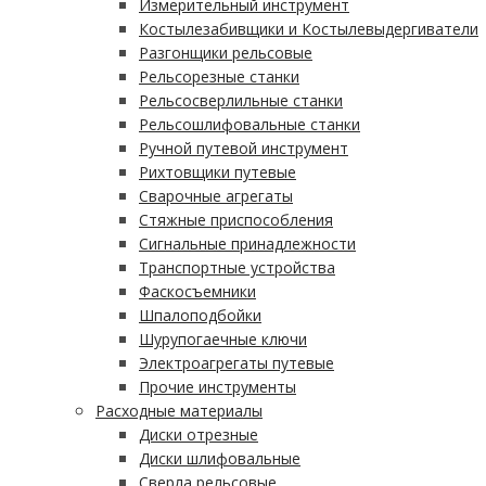
Измерительный инструмент
Костылезабивщики и Костылевыдергиватели
Разгонщики рельсовые
Рельсорезные станки
Рельсосверлильные станки
Рельсошлифовальные станки
Ручной путевой инструмент
Рихтовщики путевые
Сварочные агрегаты
Стяжные приспособления
Сигнальные принадлежности
Транспортные устройства
Фаскосъемники
Шпалоподбойки
Шурупогаечные ключи
Электроагрегаты путевые
Прочие инструменты
Расходные материалы
Диски отрезные
Диски шлифовальные
Сверла рельсовые