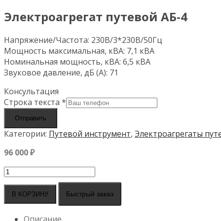
Электроагрегат путевой АБ-4
Напряжение/Частота: 230В/3*230В/50Гц
Мощность максимальная, кВА: 7,1 кВА
Номинальная мощность, кВА: 6,5 кВА
Звуковое давление, дБ (А): 71
Консультация
Строка текста
*
Отправить
Категории:
Путевой инструмент
,
Электроагрегаты пут
96 000
₽
Количество
товара
Электроагрегат
Быстрый заказ
В КОРЗИНУ
путевой
АБ-4
Описание