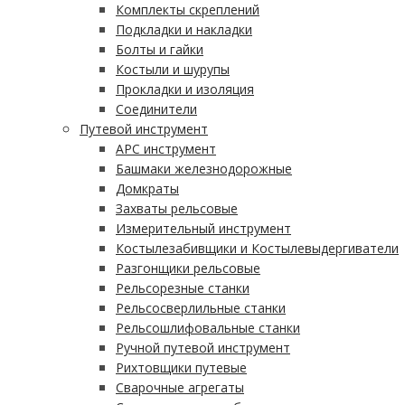
Комплекты скреплений
Подкладки и накладки
Болты и гайки
Костыли и шурупы
Прокладки и изоляция
Соединители
Путевой инструмент
АРС инструмент
Башмаки железнодорожные
Домкраты
Захваты рельсовые
Измерительный инструмент
Костылезабивщики и Костылевыдергиватели
Разгонщики рельсовые
Рельсорезные станки
Рельсосверлильные станки
Рельсошлифовальные станки
Ручной путевой инструмент
Рихтовщики путевые
Сварочные агрегаты