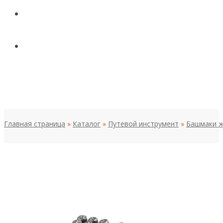
КОНТАКТЫ
НОВОСТИ И СТАТЬИ
МЕНЮ
Главная страница
»
Каталог
»
Путевой инструмент
»
Башмаки 