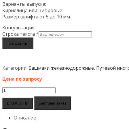
Варианты выпуска:
Кириллица или цифровые
Размер шрифта от 5 до 10 мм.
Консультация
Строка текста
*
Отправить
Категории:
Башмаки железнодорожные
,
Путевой инст
Цена по запросу
Количество
товара
Клейма
Быстрый заказ
В КОРЗИНУ
буквенные
/
Описание
цифровые
для