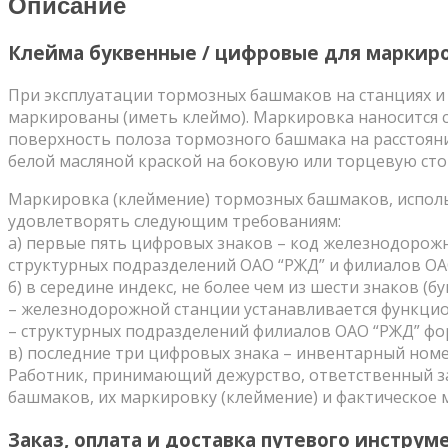
Описание
маркировки
тормозных
Клейма буквенные / цифровые для маркир
башмаков
При эксплуатации тормозных башмаков на станциях и
маркированы (иметь клеймо). Маркировка наносится
поверхность полоза тормозного башмака на расстояни
белой масляной краской на боковую или торцевую сто
Маркировка (клеймение) тормозных башмаков, исполь
удовлетворять следующим требованиям:
а) первые пять цифровых знаков – код железнодорожн
структурных подразделений ОАО “РЖД” и филиалов О
б) в середине индекс, не более чем из шести знаков (б
– железнодорожной станции устанавливается функци
– структурных подразделений филиалов ОАО “РЖД” фор
в) последние три цифровых знака – инвентарный номе
Работник, принимающий дежурство, ответственный за
башмаков, их маркировку (клеймение) и фактическое 
Заказ, оплата и доставка путевого инструм