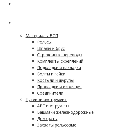
ГЛАВНАЯ
КАТАЛОГ
Материалы ВСП
Рельсы
Шпалы и брус
Стрелочные переводы
Комплекты скреплений
Подкладки и накладки
Болты и гайки
Костыли и шурупы
Прокладки и изоляция
Соединители
Путевой инструмент
АРС инструмент
Башмаки железнодорожные
Домкраты
Захваты рельсовые