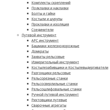
Комплекты скреплений
Подкладки и накладки
Болты и гайки
Костыли и шурупы
Прокладки и изоляция
Соединители
Путевой инструмент
АРС инструмент
Башмаки железнодорожные
Домкраты
Захваты рельсовые
Измерительный инструмент
Костылезабивщики и Костылевыдергиватели
Разгонщики рельсовые
Рельсорезные станки
Рельсосверлильные станки
Рельсошлифовальные станки
Ручной путевой инструмент
Рихтовщики путевые
Сварочные агрегаты