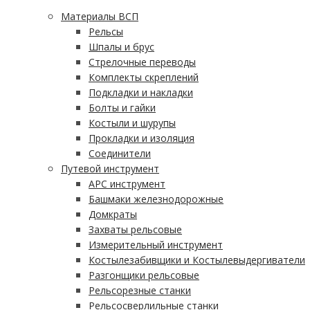
Материалы ВСП
Рельсы
Шпалы и брус
Стрелочные переводы
Комплекты скреплений
Подкладки и накладки
Болты и гайки
Костыли и шурупы
Прокладки и изоляция
Соединители
Путевой инструмент
АРС инструмент
Башмаки железнодорожные
Домкраты
Захваты рельсовые
Измерительный инструмент
Костылезабивщики и Костылевыдергиватели
Разгонщики рельсовые
Рельсорезные станки
Рельсосверлильные станки