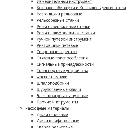
Измерительный инструмент
Костылезабивщики и Костылевыдергиватели
Разгонщики рельсовые
Рельсорезные станки
Рельсосверлильные станки
Рельсошлифовальные станки
Ручной путевой инструмент
Рихтовщики путевые
Сварочные агрегаты
Стяжные приспособления
Сигнальные принадлежности
Транспортные устройства
Фаскосъемники
Шпалоподбойки
Шурупогаечные ключи
Электроагрегаты путевые
Прочие инструменты
Расходные материалы
Диски отрезные
Диски шлифовальные
Сверла рельсовые