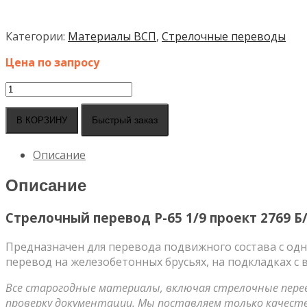
Категории:
Материалы ВСП
,
Стрелочные переводы
Цена по запросу
Количество
товара
Стрелочный
Быстрый заказ
В КОРЗИНУ
перевод
Р-65
Описание
1/9
проект
Описание
2769
Б/
Стрелочный перевод Р-65 1/9 проект 2769
Б
У
Предназначен для перевода подвижного состава с одн
перевод на железобетонных брусьях, на подкладках с
Все старогодные материалы, включая стрелочные перев
проверку документации. Мы поставляем только качест