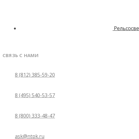
Рельсосв
СВЯЗЬ С НАМИ
Санкт-Петербург
8 (812) 385-59-20
Москва
8 (495) 540-53-57
Бесплатно по России
8 (800) 333-48-47
Email
ask@ntpk.ru