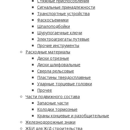
Стяжные приспособления
Сигнальные принадлежности
Транспортные устройства
Фаскосъемники
Шпалоподбойки
Шурупогаечные ключи
Электроагрегаты путевые
Прочие инструменты
Расходные материалы
Диски отрезные
Диски шлифовальные
Сверла рельсовые
Пластины твердосплавные
Ударные торцевые головки
Прочее
Части подвижного состава
Запасные части
Колодки тормозные
Краны концевые и разобщительные
Железнодорожные знаки
ЖБИ для Ж/Д строительства