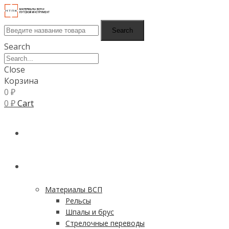
Search
Search
Close
Корзина
0
₽
0
₽
Cart
ГЛАВНАЯ
КАТАЛОГ
Материалы ВСП
Рельсы
Шпалы и брус
Стрелочные переводы