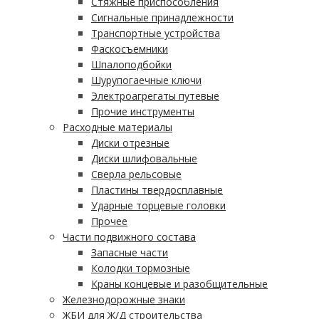
Стяжные приспособления
Сигнальные принадлежности
Транспортные устройства
Фаскосъемники
Шпалоподбойки
Шурупогаечные ключи
Электроагрегаты путевые
Прочие инструменты
Расходные материалы
Диски отрезные
Диски шлифовальные
Сверла рельсовые
Пластины твердосплавные
Ударные торцевые головки
Прочее
Части подвижного состава
Запасные части
Колодки тормозные
Краны концевые и разобщительные
Железнодорожные знаки
ЖБИ для Ж/Д строительства