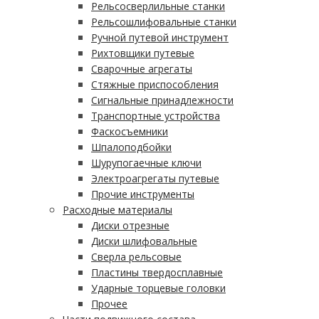
Рельсосверлильные станки
Рельсошлифовальные станки
Ручной путевой инструмент
Рихтовщики путевые
Сварочные агрегаты
Стяжные приспособления
Сигнальные принадлежности
Транспортные устройства
Фаскосъемники
Шпалоподбойки
Шурупогаечные ключи
Электроагрегаты путевые
Прочие инструменты
Расходные материалы
Диски отрезные
Диски шлифовальные
Сверла рельсовые
Пластины твердосплавные
Ударные торцевые головки
Прочее