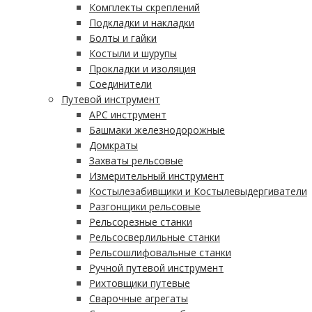
Комплекты скреплений
Подкладки и накладки
Болты и гайки
Костыли и шурупы
Прокладки и изоляция
Соединители
Путевой инструмент
АРС инструмент
Башмаки железнодорожные
Домкраты
Захваты рельсовые
Измерительный инструмент
Костылезабивщики и Костылевыдергиватели
Разгонщики рельсовые
Рельсорезные станки
Рельсосверлильные станки
Рельсошлифовальные станки
Ручной путевой инструмент
Рихтовщики путевые
Сварочные агрегаты