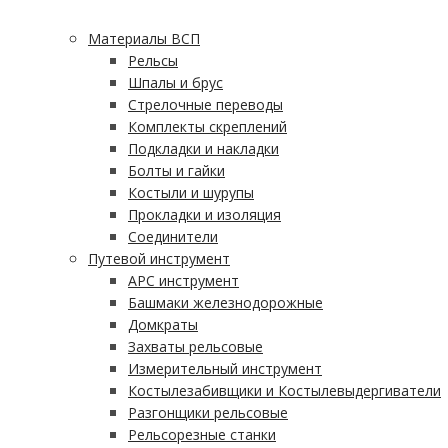
Материалы ВСП
Рельсы
Шпалы и брус
Стрелочные переводы
Комплекты скреплений
Подкладки и накладки
Болты и гайки
Костыли и шурупы
Прокладки и изоляция
Соединители
Путевой инструмент
АРС инструмент
Башмаки железнодорожные
Домкраты
Захваты рельсовые
Измерительный инструмент
Костылезабивщики и Костылевыдергиватели
Разгонщики рельсовые
Рельсорезные станки