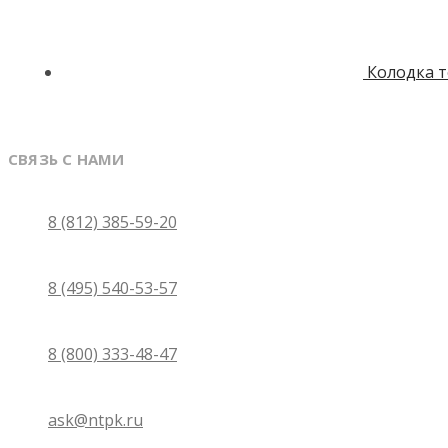
Колодка 
СВЯЗЬ С НАМИ
Санкт-Петербург
8 (812) 385-59-20
Москва
8 (495) 540-53-57
Бесплатно по России
8 (800) 333-48-47
Email
ask@ntpk.ru