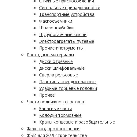
Стяжные приспособления
Сигнальные принадлежности
Транспортные устройства
Фаскосъемники
Шпалоподбойки
Шурупогаечные ключи
Электроагрегаты путевые
Прочие инструменты
Расходные материалы
Диски отрезные
Диски шлифовальные
Сверла рельсовые
Пластины твердосплавные
Ударные торцевые головки
Прочее
Части подвижного состава
Запасные части
Колодки тормозные
Краны концевые и разобщительные
Железнодорожные знаки
ЖБИ для Ж/Д строительства