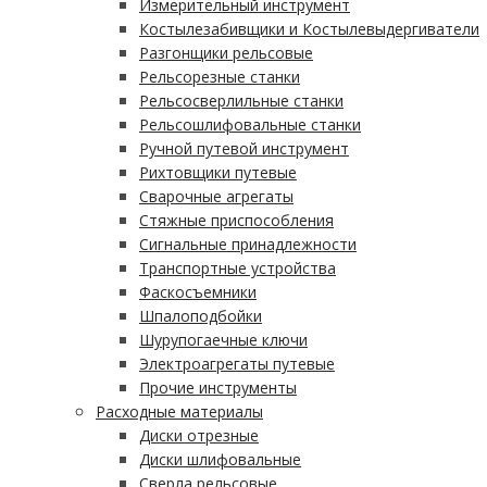
Измерительный инструмент
Костылезабивщики и Костылевыдергиватели
Разгонщики рельсовые
Рельсорезные станки
Рельсосверлильные станки
Рельсошлифовальные станки
Ручной путевой инструмент
Рихтовщики путевые
Сварочные агрегаты
Стяжные приспособления
Сигнальные принадлежности
Транспортные устройства
Фаскосъемники
Шпалоподбойки
Шурупогаечные ключи
Электроагрегаты путевые
Прочие инструменты
Расходные материалы
Диски отрезные
Диски шлифовальные
Сверла рельсовые