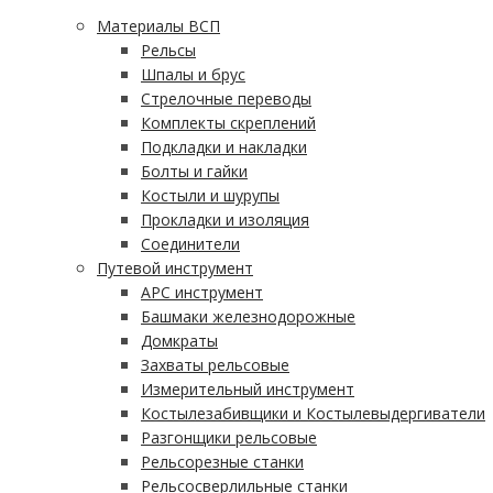
Материалы ВСП
Рельсы
Шпалы и брус
Стрелочные переводы
Комплекты скреплений
Подкладки и накладки
Болты и гайки
Костыли и шурупы
Прокладки и изоляция
Соединители
Путевой инструмент
АРС инструмент
Башмаки железнодорожные
Домкраты
Захваты рельсовые
Измерительный инструмент
Костылезабивщики и Костылевыдергиватели
Разгонщики рельсовые
Рельсорезные станки
Рельсосверлильные станки