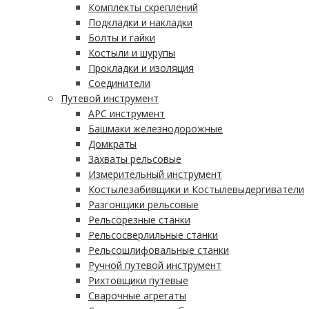
Комплекты скреплений
Подкладки и накладки
Болты и гайки
Костыли и шурупы
Прокладки и изоляция
Соединители
Путевой инструмент
АРС инструмент
Башмаки железнодорожные
Домкраты
Захваты рельсовые
Измерительный инструмент
Костылезабивщики и Костылевыдергиватели
Разгонщики рельсовые
Рельсорезные станки
Рельсосверлильные станки
Рельсошлифовальные станки
Ручной путевой инструмент
Рихтовщики путевые
Сварочные агрегаты