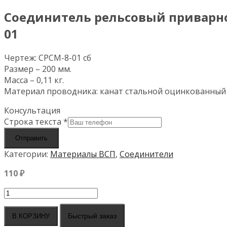
Соединитель рельсовый приварно
01
Чертеж: СРСМ-8-01 сб
Размер – 200 мм.
Масса – 0,11 кг.
Материал проводника: канат стальной оцинкованный 
Консультация
Строка текста
*
Отправить
Категории:
Материалы ВСП
,
Соединители
110
₽
Количество
товара
Соединитель
Быстрый заказ
В КОРЗИНУ
рельсовый