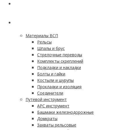
ГЛАВНАЯ
КАТАЛОГ
Материалы ВСП
Рельсы
Шпалы и брус
Стрелочные переводы
Комплекты скреплений
Подкладки и накладки
Болты и гайки
Костыли и шурупы
Прокладки и изоляция
Соединители
Путевой инструмент
АРС инструмент
Башмаки железнодорожные
Домкраты
Захваты рельсовые