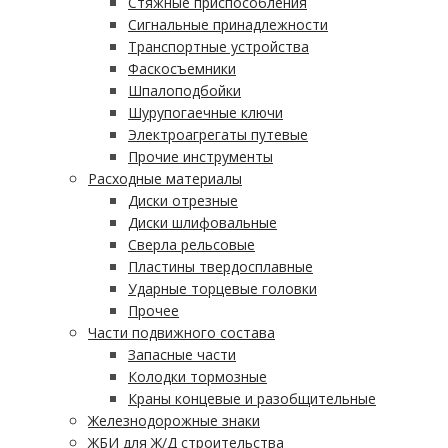
Стяжные приспособления
Сигнальные принадлежности
Транспортные устройства
Фаскосъемники
Шпалоподбойки
Шурупогаечные ключи
Электроагрегаты путевые
Прочие инструменты
Расходные материалы
Диски отрезные
Диски шлифовальные
Сверла рельсовые
Пластины твердосплавные
Ударные торцевые головки
Прочее
Части подвижного состава
Запасные части
Колодки тормозные
Краны концевые и разобщительные
Железнодорожные знаки
ЖБИ для Ж/Д строительства