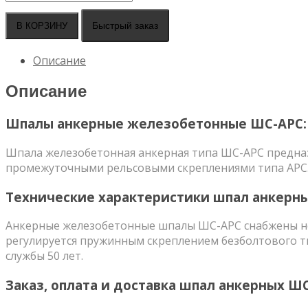
товара
Шпала
Быстрый заказ
В КОРЗИНУ
ШС-
АРС,
Описание
ГОСТ
54747-
Описание
2011
Шпалы анкерные железобетонные ШС-АРС:
Шпала железобетонная анкерная типа ШС-АРС предназн
промежуточными рельсовыми скреплениями типа АРС
Технические характеристики шпал анкерн
Анкерные железобетонные шпалы ШС-АРС снабжены не
регулируется пружинным скреплением безболтового 
службы 50 лет.
Заказ, оплата и доставка шпал анкерных ШС