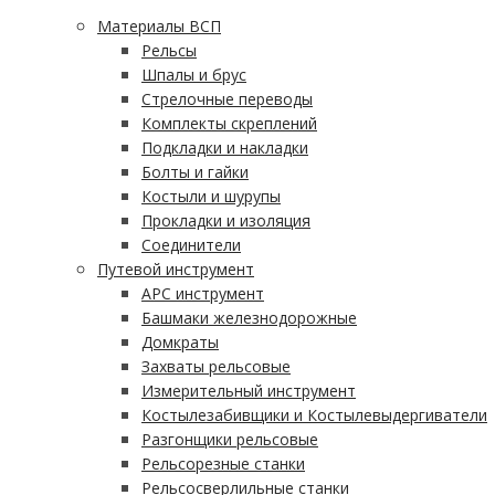
Материалы ВСП
Рельсы
Шпалы и брус
Стрелочные переводы
Комплекты скреплений
Подкладки и накладки
Болты и гайки
Костыли и шурупы
Прокладки и изоляция
Соединители
Путевой инструмент
АРС инструмент
Башмаки железнодорожные
Домкраты
Захваты рельсовые
Измерительный инструмент
Костылезабивщики и Костылевыдергиватели
Разгонщики рельсовые
Рельсорезные станки
Рельсосверлильные станки