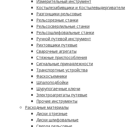
Измерительный инструмент
Костылезабивщики и Костылевыдергиватели
Разгонщики рельсовые
Рельсорезные станки
Рельсосверлильные станки
Рельсошлифовальные станки
Ручной путевой инструмент
Рихтовщики путевые
Сварочные агрегаты
Стяжные приспособления
Сигнальные принадлежности
Транспортные устройства
Фаскосъемники
Шпалоподбойки
Шурупогаечные ключи
Электроагрегаты путевые
Прочие инструменты
Расходные материалы
Диски отрезные
Диски шлифовальные
Сверла рельсовые