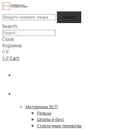
Search
Search
Close
Корзина
0
₽
0
₽
Cart
ГЛАВНАЯ
КАТАЛОГ
Материалы ВСП
Рельсы
Шпалы и брус
Стрелочные переводы