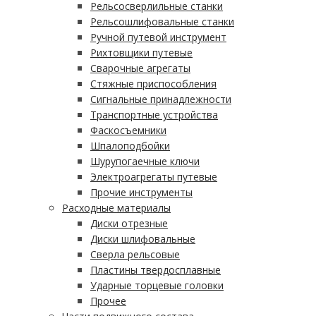
Рельсосверлильные станки
Рельсошлифовальные станки
Ручной путевой инструмент
Рихтовщики путевые
Сварочные агрегаты
Стяжные приспособления
Сигнальные принадлежности
Транспортные устройства
Фаскосъемники
Шпалоподбойки
Шурупогаечные ключи
Электроагрегаты путевые
Прочие инструменты
Расходные материалы
Диски отрезные
Диски шлифовальные
Сверла рельсовые
Пластины твердосплавные
Ударные торцевые головки
Прочее