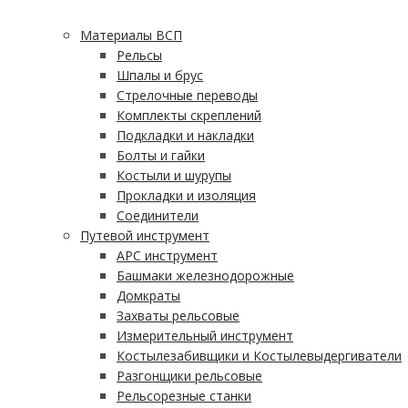
Материалы ВСП
Рельсы
Шпалы и брус
Стрелочные переводы
Комплекты скреплений
Подкладки и накладки
Болты и гайки
Костыли и шурупы
Прокладки и изоляция
Соединители
Путевой инструмент
АРС инструмент
Башмаки железнодорожные
Домкраты
Захваты рельсовые
Измерительный инструмент
Костылезабивщики и Костылевыдергиватели
Разгонщики рельсовые
Рельсорезные станки