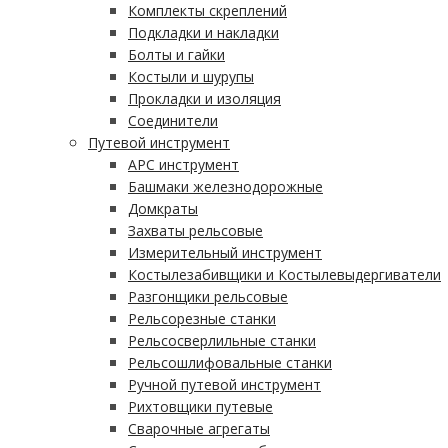
Комплекты скреплений
Подкладки и накладки
Болты и гайки
Костыли и шурупы
Прокладки и изоляция
Соединители
Путевой инструмент
АРС инструмент
Башмаки железнодорожные
Домкраты
Захваты рельсовые
Измерительный инструмент
Костылезабивщики и Костылевыдергиватели
Разгонщики рельсовые
Рельсорезные станки
Рельсосверлильные станки
Рельсошлифовальные станки
Ручной путевой инструмент
Рихтовщики путевые
Сварочные агрегаты