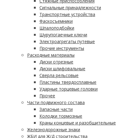
Стяжные приспособления
Сигнальные принадлежности
Транспортные устройства
Фаскосъемники
Шпалоподбойки
Шурупогаечные ключи
Электроагрегаты путевые
Прочие инструменты
Расходные материалы
Диски отрезные
Диски шлифовальные
Сверла рельсовые
Пластины твердосплавные
Ударные торцевые головки
Прочее
Части подвижного состава
Запасные части
Колодки тормозные
Краны концевые и разобщительные
Железнодорожные знаки
ЖБИ для Ж/Д строительства