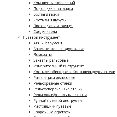
Комплекты скреплений
Подкладки и накладки
Болты и гайки
Костыли и шурупы
Прокладки и изоляция
Соединители
Путевой инструмент
АРС инструмент
Башмаки железнодорожные
Домкраты
Захваты рельсовые
Измерительный инструмент
Костылезабивщики и Костылевыдергиватели
Разгонщики рельсовые
Рельсорезные станки
Рельсосверлильные станки
Рельсошлифовальные станки
Ручной путевой инструмент
Рихтовщики путевые
Сварочные агрегаты