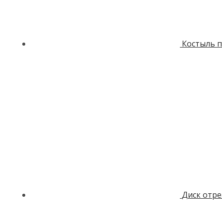
Костыль п
Диск отре