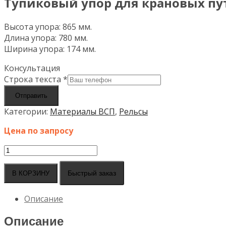
Тупиковый упор для крановых пу
Высота упора: 865 мм.
Длина упора: 780 мм.
Ширина упора: 174 мм.
Консультация
Строка текста
*
Отправить
Категории:
Материалы ВСП
,
Рельсы
Цена по запросу
Количество
товара
Тупиковый
Быстрый заказ
В КОРЗИНУ
упор
для
Описание
крановых
путей
Описание