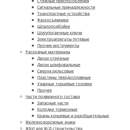
Стяжные приспособления
Сигнальные принадлежности
Транспортные устройства
Фаскосъемники
Шпалоподбойки
Шурупогаечные ключи
Электроагрегаты путевые
Прочие инструменты
Расходные материалы
Диски отрезные
Диски шлифовальные
Сверла рельсовые
Пластины твердосплавные
Ударные торцевые головки
Прочее
Части подвижного состава
Запасные части
Колодки тормозные
Краны концевые и разобщительные
Железнодорожные знаки
ЖБИ для Ж/Д строительства