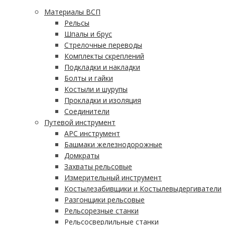
Материалы ВСП
Рельсы
Шпалы и брус
Стрелочные переводы
Комплекты скреплений
Подкладки и накладки
Болты и гайки
Костыли и шурупы
Прокладки и изоляция
Соединители
Путевой инструмент
АРС инструмент
Башмаки железнодорожные
Домкраты
Захваты рельсовые
Измерительный инструмент
Костылезабивщики и Костылевыдергиватели
Разгонщики рельсовые
Рельсорезные станки
Рельсосверлильные станки