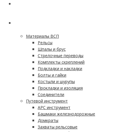
ГЛАВНАЯ
КАТАЛОГ
Материалы ВСП
Рельсы
Шпалы и брус
Стрелочные переводы
Комплекты скреплений
Подкладки и накладки
Болты и гайки
Костыли и шурупы
Прокладки и изоляция
Соединители
Путевой инструмент
АРС инструмент
Башмаки железнодорожные
Домкраты
Захваты рельсовые