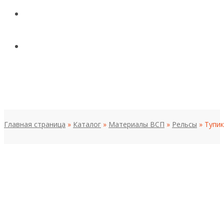
КОНТАКТЫ
НОВОСТИ И СТАТЬИ
МЕНЮ
Главная страница
»
Каталог
»
Материалы ВСП
»
Рельсы
»
Тупик