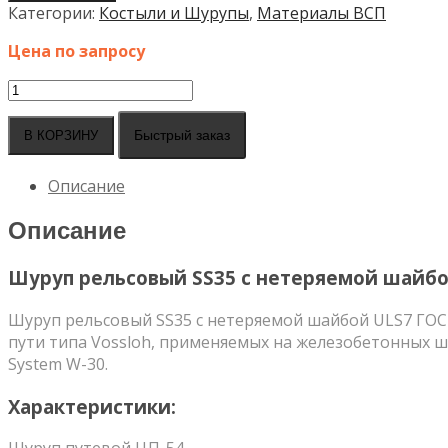
Категории:
Костыли и Шурупы
,
Материалы ВСП
Цена по запросу
Количество
товара
Шуруп
Быстрый заказ
В КОРЗИНУ
рельсовый
SS35
Описание
с
нетеряемой
Описание
шайбой
ULS7
Шуруп рельсовый SS35 с нетеряемой шайбо
Шуруп рельсовый SS35 с нетеряемой шайбой ULS7 ГОС
пути типа Vossloh, применяемых на железобетонных шп
System W-30.
Характеристики: