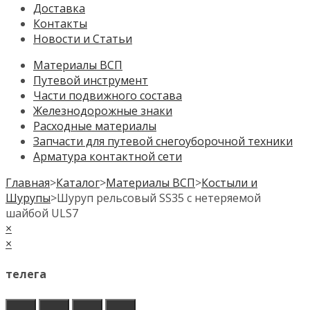
Доставка
Контакты
Новости и Статьи
Материалы ВСП
Путевой инструмент
Части подвижного состава
Железнодорожные знаки
Расходные материалы
Запчасти для путевой снегоуборочной техники
Арматура контактной сети
Главная
>
Каталог
>
Материалы ВСП
>
Костыли и
Шурупы
>
Шуруп рельсовый SS35 с нетеряемой
шайбой ULS7
×
×
телега