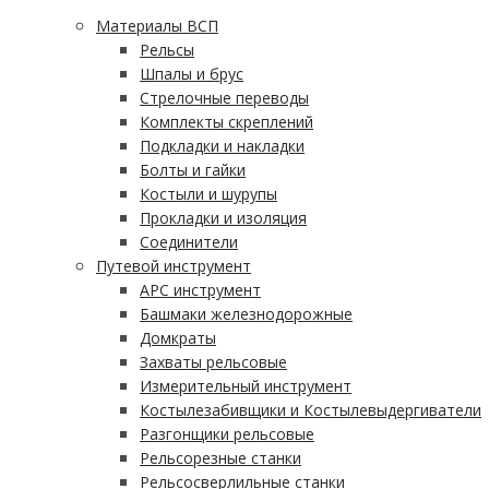
Материалы ВСП
Рельсы
Шпалы и брус
Стрелочные переводы
Комплекты скреплений
Подкладки и накладки
Болты и гайки
Костыли и шурупы
Прокладки и изоляция
Соединители
Путевой инструмент
АРС инструмент
Башмаки железнодорожные
Домкраты
Захваты рельсовые
Измерительный инструмент
Костылезабивщики и Костылевыдергиватели
Разгонщики рельсовые
Рельсорезные станки
Рельсосверлильные станки