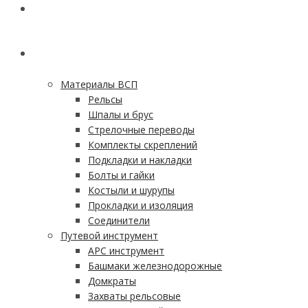
ГЛАВНАЯ
КАТАЛОГ
Материалы ВСП
Рельсы
Шпалы и брус
Стрелочные переводы
Комплекты скреплений
Подкладки и накладки
Болты и гайки
Костыли и шурупы
Прокладки и изоляция
Соединители
Путевой инструмент
АРС инструмент
Башмаки железнодорожные
Домкраты
Захваты рельсовые