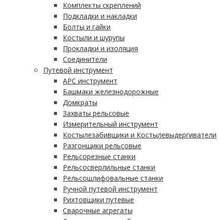
Комплекты скреплений
Подкладки и накладки
Болты и гайки
Костыли и шурупы
Прокладки и изоляция
Соединители
Путевой инструмент
АРС инструмент
Башмаки железнодорожные
Домкраты
Захваты рельсовые
Измерительный инструмент
Костылезабивщики и Костылевыдергиватели
Разгонщики рельсовые
Рельсорезные станки
Рельсосверлильные станки
Рельсошлифовальные станки
Ручной путевой инструмент
Рихтовщики путевые
Сварочные агрегаты