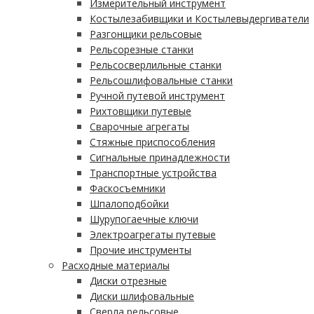
Измерительный инструмент
Костылезабивщики и Костылевыдергиватели
Разгонщики рельсовые
Рельсорезные станки
Рельсосверлильные станки
Рельсошлифовальные станки
Ручной путевой инструмент
Рихтовщики путевые
Сварочные агрегаты
Стяжные приспособления
Сигнальные принадлежности
Транспортные устройства
Фаскосъемники
Шпалоподбойки
Шурупогаечные ключи
Электроагрегаты путевые
Прочие инструменты
Расходные материалы
Диски отрезные
Диски шлифовальные
Сверла рельсовые