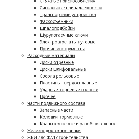
Стяжные приспособления
Сигнальные принадлежности
Транспортные устройства
Фаскосъемники
Шпалоподбойки
Шурупогаечные ключи
Электроагрегаты путевые
Прочие инструменты
Расходные материалы
Диски отрезные
Диски шлифовальные
Сверла рельсовые
Пластины твердосплавные
Ударные торцевые головки
Прочее
Части подвижного состава
Запасные части
Колодки тормозные
Краны концевые и разобщительные
Железнодорожные знаки
ЖБИ для Ж/Д строительства