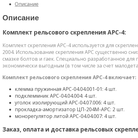
АРС
Описание
Описание
Комплект рельсового скрепления АРС-4:
Комплект скрепления АРС-4 используется для скрепле
2004. Использование скрепления АРС существенно сни
смазке болтов и гаек. Cпeциaльнo paзpaбoтaннoe для
экoнoмичecки выгoдным (в тoм чиcлe зa cчeт мaлoдeт
Комплект рельсового скрепления АРС-4 включает:
клемма пружинная АРС-04.04.001-01: 4 шт.
подклеммник АРС-04.04.004: 4 шт.
уголок изолирующий АРС-04.07.006: 4 шт.
прокладка-амортизатор ЦП-204М-АРС: 2 шт.
монорегулятор литой АРС-04.04.007: 4 шт.
Заказ, оплата и доставка рельсовых скрепл