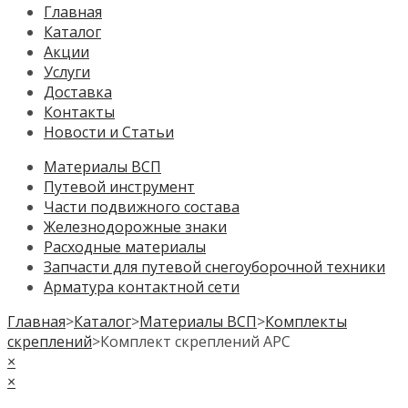
Главная
Каталог
Акции
Услуги
Доставка
Контакты
Новости и Статьи
Материалы ВСП
Путевой инструмент
Части подвижного состава
Железнодорожные знаки
Расходные материалы
Запчасти для путевой снегоуборочной техники
Арматура контактной сети
Главная
>
Каталог
>
Материалы ВСП
>
Комплекты
скреплений
>
Комплект скреплений АРС
×
×