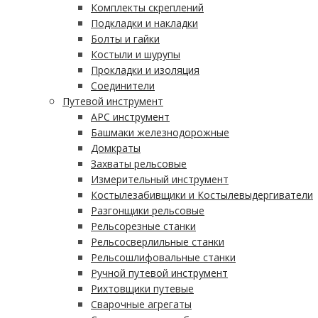
Комплекты скреплений
Подкладки и накладки
Болты и гайки
Костыли и шурупы
Прокладки и изоляция
Соединители
Путевой инструмент
АРС инструмент
Башмаки железнодорожные
Домкраты
Захваты рельсовые
Измерительный инструмент
Костылезабивщики и Костылевыдергиватели
Разгонщики рельсовые
Рельсорезные станки
Рельсосверлильные станки
Рельсошлифовальные станки
Ручной путевой инструмент
Рихтовщики путевые
Сварочные агрегаты