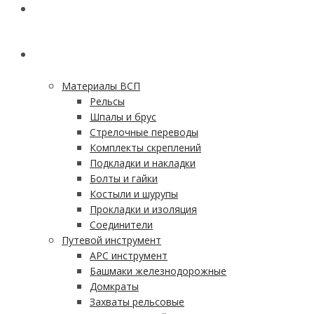
ГЛАВНАЯ
КАТАЛОГ
Материалы ВСП
Рельсы
Шпалы и брус
Стрелочные переводы
Комплекты скреплений
Подкладки и накладки
Болты и гайки
Костыли и шурупы
Прокладки и изоляция
Соединители
Путевой инструмент
АРС инструмент
Башмаки железнодорожные
Домкраты
Захваты рельсовые