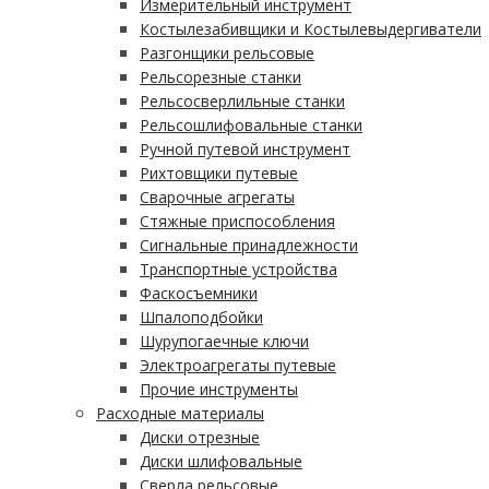
Измерительный инструмент
Костылезабивщики и Костылевыдергиватели
Разгонщики рельсовые
Рельсорезные станки
Рельсосверлильные станки
Рельсошлифовальные станки
Ручной путевой инструмент
Рихтовщики путевые
Сварочные агрегаты
Стяжные приспособления
Сигнальные принадлежности
Транспортные устройства
Фаскосъемники
Шпалоподбойки
Шурупогаечные ключи
Электроагрегаты путевые
Прочие инструменты
Расходные материалы
Диски отрезные
Диски шлифовальные
Сверла рельсовые