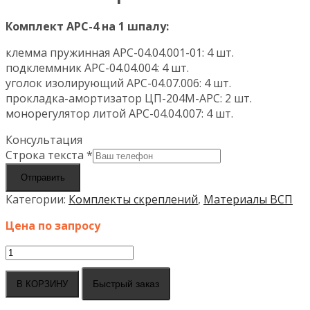
Комплект АРС-4 на 1 шпалу:
клемма пружинная АРС-04.04.001-01: 4 шт.
подклеммник АРС-04.04.004: 4 шт.
уголок изолирующий АРС-04.07.006: 4 шт.
прокладка-амортизатор ЦП-204М-АРС: 2 шт.
монорегулятор литой АРС-04.04.007: 4 шт.
Консультация
Строка текста
*
Отправить
Категории:
Комплекты скреплений
,
Материалы ВСП
Цена по запросу
Количество
товара
Комплект
Быстрый заказ
В КОРЗИНУ
скреплений