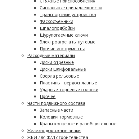
Стяжные приспособления
Сигнальные принадлежности
Транспортные устройства
Фаскосъемники
Шпалоподбойки
Шурупогаечные ключи
Электроагрегаты путевые
Прочие инструменты
Расходные материалы
Диски отрезные
Диски шлифовальные
Сверла рельсовые
Пластины твердосплавные
Ударные торцевые головки
Прочее
Части подвижного состава
Запасные части
Колодки тормозные
Краны концевые и разобщительные
Железнодорожные знаки
ЖБИ для Ж/Д строительства