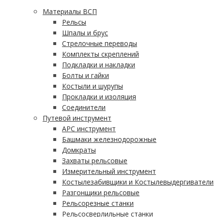
Материалы ВСП
Рельсы
Шпалы и брус
Стрелочные переводы
Комплекты скреплений
Подкладки и накладки
Болты и гайки
Костыли и шурупы
Прокладки и изоляция
Соединители
Путевой инструмент
АРС инструмент
Башмаки железнодорожные
Домкраты
Захваты рельсовые
Измерительный инструмент
Костылезабивщики и Костылевыдергиватели
Разгонщики рельсовые
Рельсорезные станки
Рельсосверлильные станки