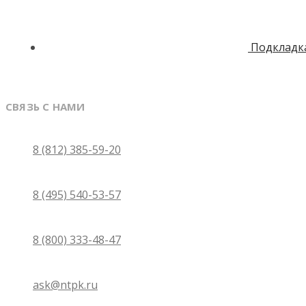
Подкладка
СВЯЗЬ С НАМИ
Санкт-Петербург
8 (812) 385-59-20
Москва
8 (495) 540-53-57
Бесплатно по России
8 (800) 333-48-47
Email
ask@ntpk.ru