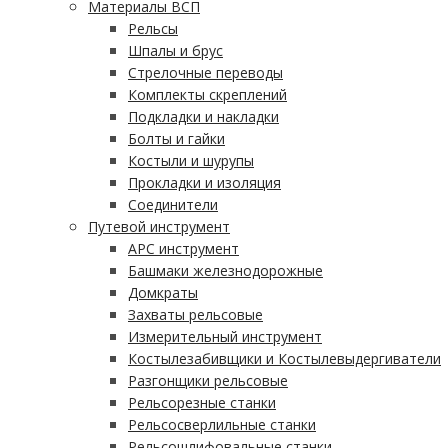
Материалы ВСП
Рельсы
Шпалы и брус
Стрелочные переводы
Комплекты скреплений
Подкладки и накладки
Болты и гайки
Костыли и шурупы
Прокладки и изоляция
Соединители
Путевой инструмент
АРС инструмент
Башмаки железнодорожные
Домкраты
Захваты рельсовые
Измерительный инструмент
Костылезабивщики и Костылевыдергиватели
Разгонщики рельсовые
Рельсорезные станки
Рельсосверлильные станки
Рельсошлифовальные станки