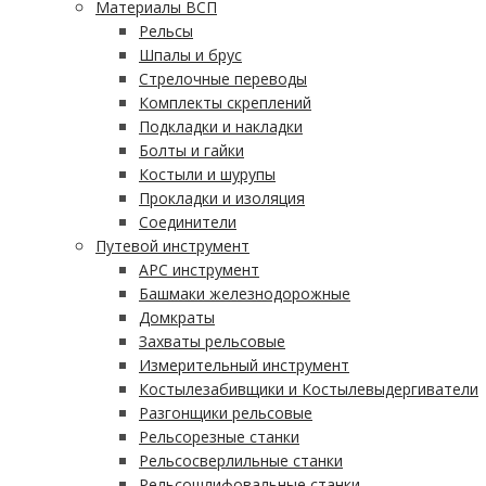
Материалы ВСП
Рельсы
Шпалы и брус
Стрелочные переводы
Комплекты скреплений
Подкладки и накладки
Болты и гайки
Костыли и шурупы
Прокладки и изоляция
Соединители
Путевой инструмент
АРС инструмент
Башмаки железнодорожные
Домкраты
Захваты рельсовые
Измерительный инструмент
Костылезабивщики и Костылевыдергиватели
Разгонщики рельсовые
Рельсорезные станки
Рельсосверлильные станки
Рельсошлифовальные станки